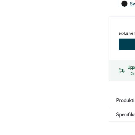
Sv
exklusive
Upps
- Di
Produkt
Specifik