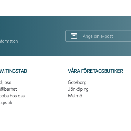
nformation
M TINGSTAD
VÅRA FÖRETAGSBUTIKER
ölj oss
Göteborg
ållbarhet
Jönköping
obba hos oss
Malmö
ogistik