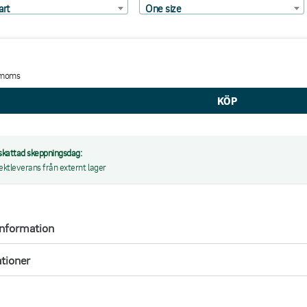
art
One size
 moms
kattad skeppningsdag:
rektleverans från externt lager
information
ationer