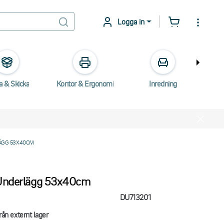
Logga in
a & Skicka
Kontor & Ergonomi
Inredning
E
ÄGG 53X40CM
Underlägg 53x40cm
DU713201
rån externt lager