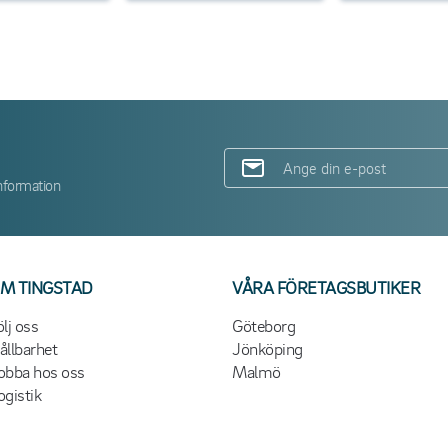
nformation
M TINGSTAD
VÅRA FÖRETAGSBUTIKER
ölj oss
Göteborg
ållbarhet
Jönköping
obba hos oss
Malmö
ogistik