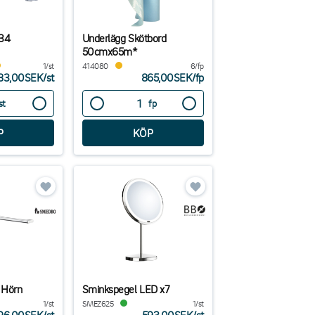
 34
Underlägg Skötbord
50cmx65m*
1/st
414080
6/fp
83,00SEK
/
st
865,00SEK
/
fp
st
fp
 Hörn
Sminkspegel LED x7
1/st
SMEZ625
1/st