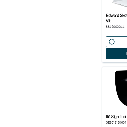
Edward Sköt
Vit
BB49000044
Ifö Sign Toal
GE3013120601