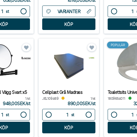
658,00SEK
/
st
1678,00SEK
/
st
13
VARIANTER
st
POPULÄR
 Vägg Svart x5
Cellplast Grå Madrass
Toalettsits Unive
1/st
JEL109469
1/st
1809654011
948,00SEK
/
st
890,00SEK
/
st
3
st
st