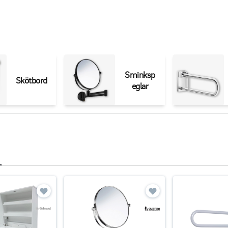
Sminksp
Skötbord
eglar