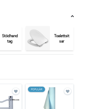
Stödhand
Toalettsit
tag
sar
POPULÄR