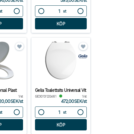
96,00SEK
/
st
593,00SEK
/
st
st
st
rsal Plast
Gelia Toalettsits Universal Vit
1/st
GE3013120461
1/st
20,00SEK
/
st
472,00SEK
/
st
st
st