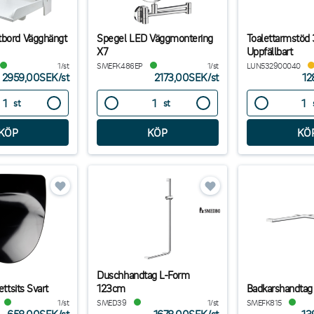
bord Vägghängt
Spegel LED Väggmontering
Toalettarmstöd
X7
Uppfällbart
1/st
SMEFK486EP
1/st
LUN532900040
2959,00SEK
/
st
2173,00SEK
/
st
12
st
st
Duschhandtag L-Form
ettsits Svart
123cm
Badkarshandtag
1/st
SMED39
1/st
SMEFK815