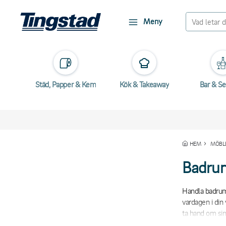
Meny
Städ, Papper & Kem
Kök & Takeaway
Bar & Se
HEM
MÖBLE
Badrum
Handla badrums
vardagen i di
ta hand om sin