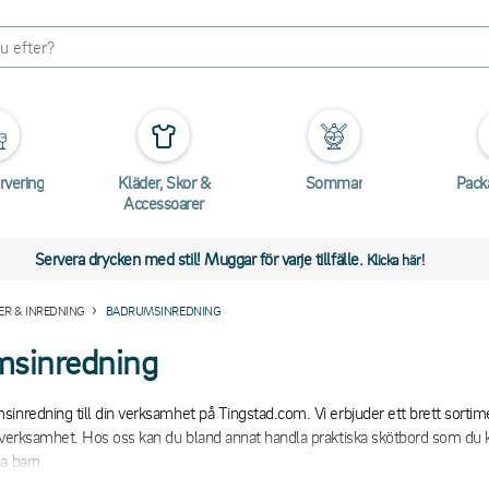
rvering
Kläder, Skor &
Sommar
Pack
Accessoarer
Servera drycken med stil! Muggar för varje tillfälle.
Klicka här!
R & INREDNING
BADRUMSINREDNING
sinredning
inredning till din verksamhet på Tingstad.com. Vi erbjuder ett brett sortim
n verksamhet. Hos oss kan du bland annat handla praktiska skötbord som d
a barn.