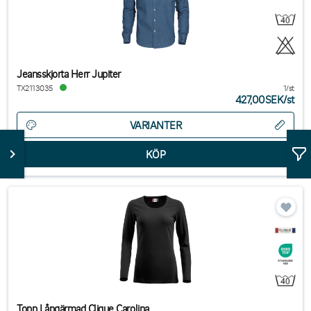
Jeansskjorta Herr Jupiter
TX2113035
1/st
427,00SEK
/
st
VARIANTER
Topp Långärmad Clique Carolina