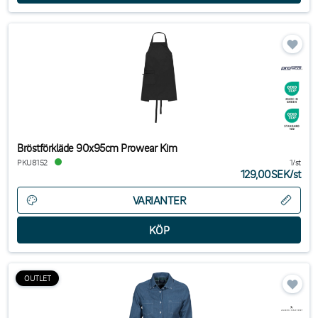
Bröstförkläde 90x95cm Prowear Kim
PKU8152
1/st
129,00SEK
/
st
VARIANTER
OUTLET