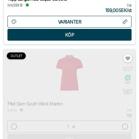
NW29319
1/st
159,00SEK
/
st
VARIANTER
OUTLET
Piké Dam South West Marion
SA315
1/st
/
st
st