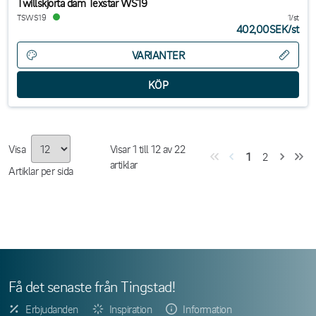
Twillskjorta dam Texstar WS19
TSWS19
1/st
402,00SEK
/
st
VARIANTER
Visa
Visar
1
till
12
av
22
1
2
artiklar
Artiklar per sida
Få det senaste från Tingstad!
Erbjudanden
Inspiration
Information