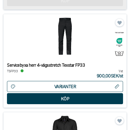
Servicebyxa herr 4-vägsstretch Texstar FP33
TSFP33
1/st
900,00SEK
/
st
VARIANTER