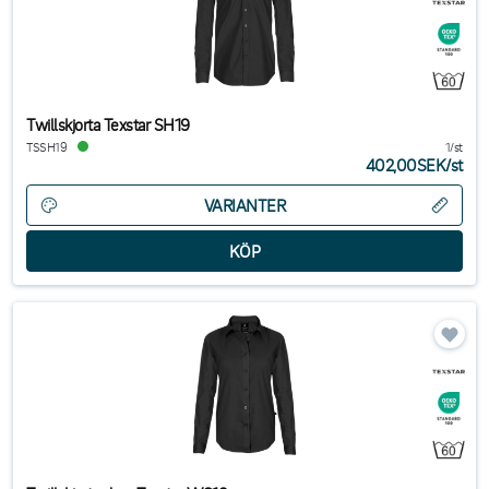
Twillskjorta Texstar SH19
TSSH19
1/st
402,00SEK
/
st
VARIANTER