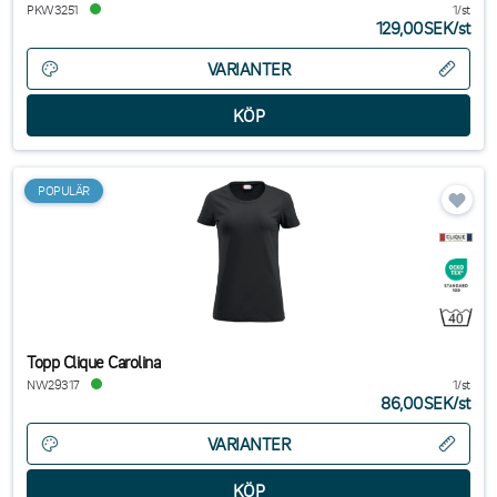
PKW3251
1/st
129,00SEK
/
st
VARIANTER
POPULÄR
Topp Clique Carolina
NW29317
1/st
86,00SEK
/
st
VARIANTER