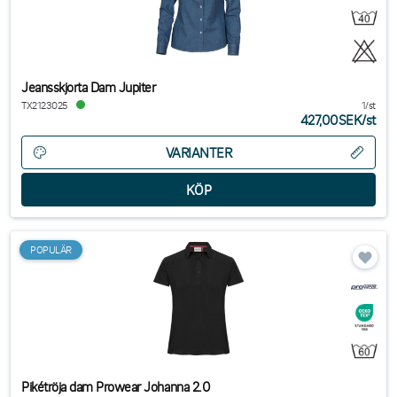
Jeansskjorta Dam Jupiter
TX2123025
1/st
427,00SEK
/
st
VARIANTER
POPULÄR
Pikétröja dam Prowear Johanna 2.0