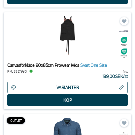
Canvasförkläde 90x85cm Prowear Moa
Svart One Size
PKU8357990
1/st
189,00SEK
/
st
VARIANTER
OUTLET