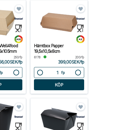
Well4food
Hämtbox Papper
05x105mm
19,5x10,5x8cm
250/fp
6178
200/fp
56,00SEK
/
fp
399,00SEK
/
fp
fp
fp