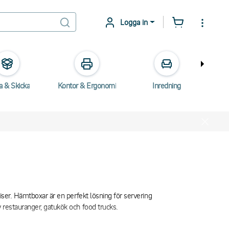
Logga in
a & Skicka
Kontor & Ergonomi
Inredning
E
iser. Hämtboxar är en perfekt lösning för servering
 restauranger, gatukök och food trucks.
 transport. Boxarna kommer i flera olika modeller,