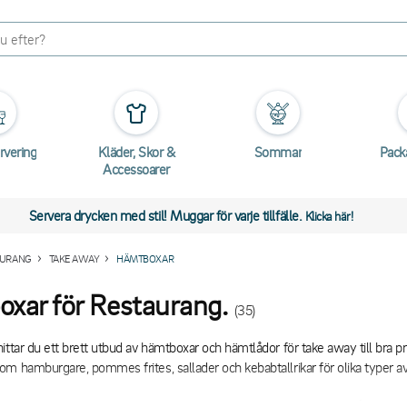
rvering
Kläder, Skor &
Sommar
Pack
Accessoarer
Servera drycken med stil! Muggar för varje tillfälle.
Klicka här!
AURANG
TAKE AWAY
HÄMTBOXAR
xar för Restaurang.
(35)
ittar du ett brett utbud av hämtboxar och hämtlådor för take away till bra pr
m hamburgare, pommes frites, sallader och kebabtallrikar för olika typer av
ecknar hämtboxarna är det tätslutande locket som skyddar innehållet under