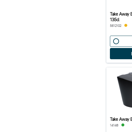
Take Away 
135cl
5612102
Take Away 
14148