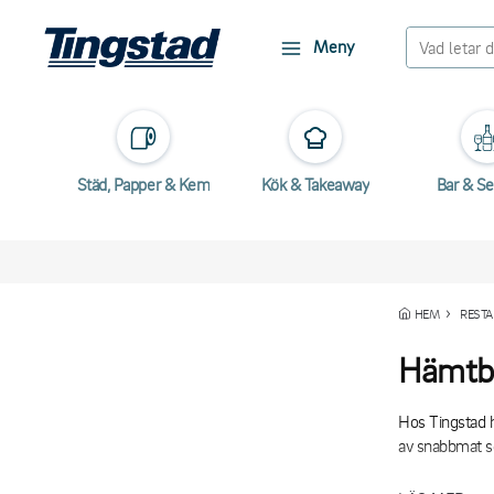
Meny
Städ, Papper & Kem
Kök & Takeaway
Bar & Se
HEM
REST
Hämtbo
Hos Tingstad h
av snabbmat so
Det som kännet