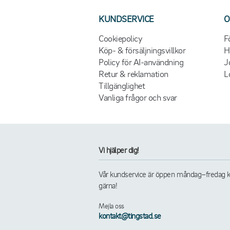
KUNDSERVICE
O
Cookiepolicy
F
Köp- & försäljningsvillkor
H
Policy för AI-användning
J
Retur & reklamation
L
Tillgänglighet
Vanliga frågor och svar
Vi hjälper dig!
Vår kundservice är öppen måndag–fredag kl. 
gärna!
Mejla oss
kontakt@tingstad.se