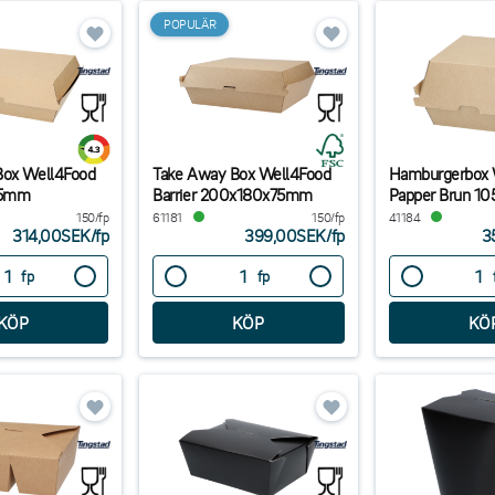
POPULÄR
Box Well4Food
Take Away Box Well4Food
Hamburgerbox 
75mm
Barrier 200x180x75mm
Papper Brun 1
150/fp
61181
150/fp
41184
314,00SEK
/
fp
399,00SEK
/
fp
3
fp
fp