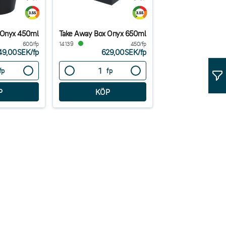
 Onyx 450ml
Take Away Box Onyx 650ml
600/fp
14139
450/fp
49,00SEK
/
fp
629,00SEK
/
fp
fp
fp