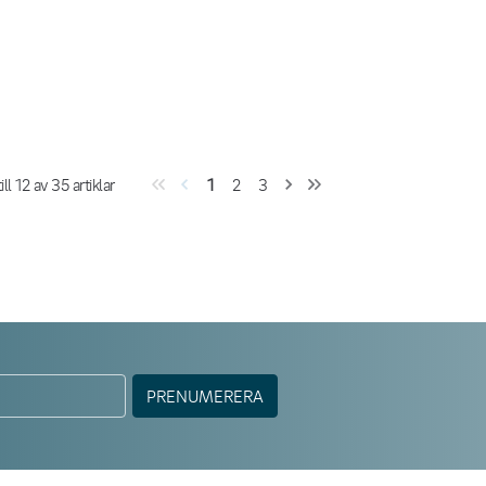
ill
12
av
35
artiklar
1
2
3
PRENUMERERA