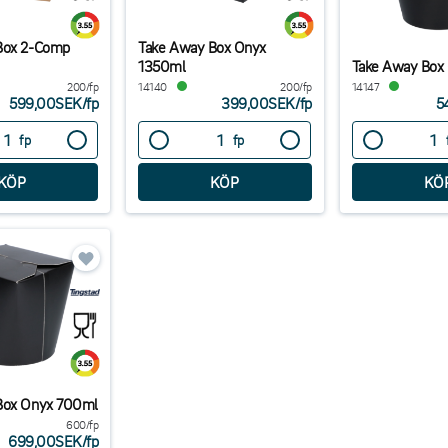
Box 2-Comp
Take Away Box Onyx
1350ml
Take Away Box
200/fp
14140
200/fp
14147
599,00SEK
/
fp
399,00SEK
/
fp
5
fp
fp
Box Onyx 700ml
600/fp
699,00SEK
/
fp