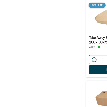
POPULÄR
Take Away 
200x180x
41181