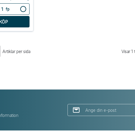
fp
Artiklar per sida
Visar
1
t
nformation