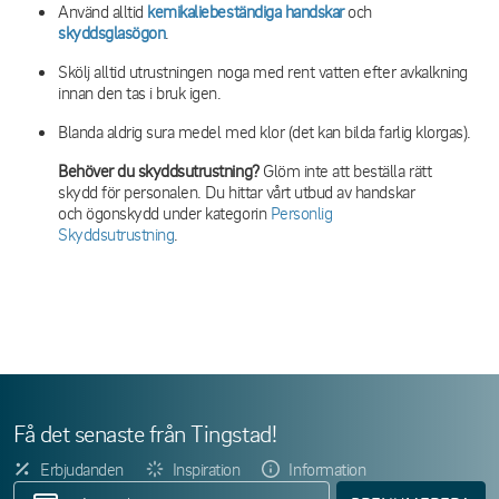
Använd alltid
kemikaliebeständiga handskar
och
skyddsglasögon
.
Skölj alltid utrustningen noga med rent vatten efter avkalkning
innan den tas i bruk igen.
Blanda aldrig sura medel med klor (det kan bilda farlig klorgas).
Behöver du skyddsutrustning?
Glöm inte att beställa rätt
skydd för personalen. Du hittar vårt utbud av handskar
och ögonskydd under kategorin
Personlig
Skyddsutrustning
.
Få det senaste från Tingstad!
Erbjudanden
Inspiration
Information