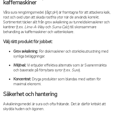
kaffemaskiner
Våra sura rengöringsmedel (lågt pH) är framtagna för att attackera kalk,
rost och oxid utan att skada rostfria ytor när de används korrekt.
Sortimentet täcker allt från grov avkalkning av tunneldiskmaskiner och
kantiner (t.ex.
Lime-A-Way
och
Suma Calc
) till skonsammare
behandling av kaffemaskiner och vattenkokare.
Välj rätt produkt för jobbet:
Grov avkalkning:
För diskmaskiner och storköksutrustning med
synliga beläggningar.
Miljöval:
Vi erbjuder effektiva alternativ som är Svanenmärkta
och baserade på förnybara syror (t.ex.
Sure
).
Koncentrat:
Dryga produkter som blandas med vatten för
maximal ekonomi.
Säkerhet och hantering
Avkalkningsmedel är sura och ofta frätande. Det är därför kritiskt att
skydda huden och ögonen.