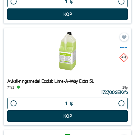
fp
Avkalkningsmedel Ecolab Lime-A-Way Extra 5L
7192
2/fp
1727,00SEK
/
fp
fp