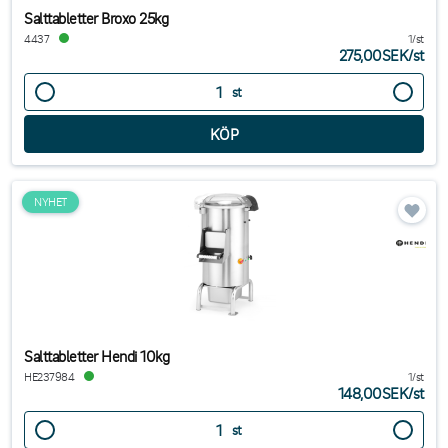
Salttabletter Broxo 25kg
4437
1/st
275,00SEK
/
st
st
NYHET
Salttabletter Hendi 10kg
HE237984
1/st
148,00SEK
/
st
st