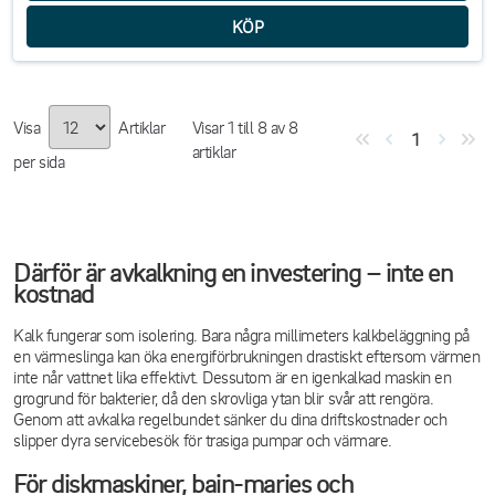
Visa
Artiklar
Visar
1
till
8
av
8
1
artiklar
per sida
Därför är avkalkning en investering – inte en
kostnad
Kalk fungerar som isolering. Bara några millimeters kalkbeläggning på
en värmeslinga kan öka energiförbrukningen drastiskt eftersom värmen
inte når vattnet lika effektivt. Dessutom är en igenkalkad maskin en
grogrund för bakterier, då den skrovliga ytan blir svår att rengöra.
Genom att avkalka regelbundet sänker du dina driftskostnader och
slipper dyra servicebesök för trasiga pumpar och värmare.
För diskmaskiner, bain-maries och