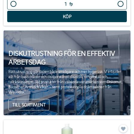
fp
DISKUTRUSTNING FÖR EN EFFEKTIV
ARBETSDAG
Rätt utrustning gör disken både smidigare och mer hygienisk. Vi erbjuder
allt från besticklådor och diskborstar till diskställ, rangerställ och
tallrikskassetter. Välj produkter från välkända varumärken som Diskomat,
Bartscher, Kron och Vikan – samt professionella diskmaskiner från
Wexiödisk.
TILL SORTIMENT