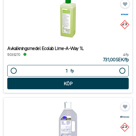
Avkalkningsmedel Ecolab Lime-A-Way 1L
9035270
4/fp
731,00SEK
/
fp
fp