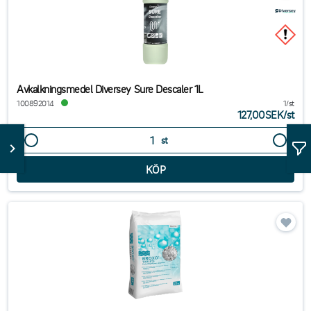
Avkalkningsmedel Diversey Sure Descaler 1L
100892014
1/st
127,00SEK
/
st
st