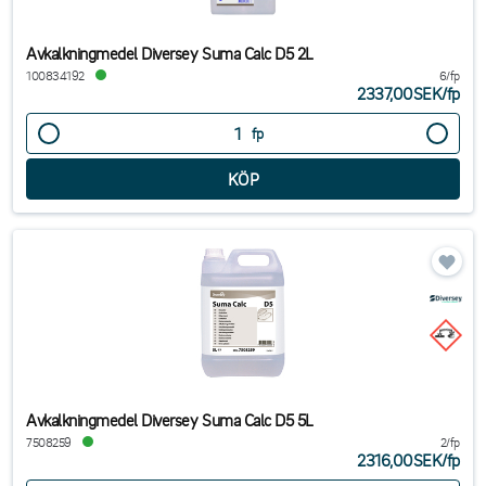
Avkalkningmedel Diversey Suma Calc D5 2L
100834192
6/fp
2337,00SEK
/
fp
fp
Avkalkningmedel Diversey Suma Calc D5 5L
7508259
2/fp
2316,00SEK
/
fp