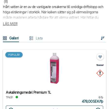
(8)
Hårt vatten är en av de vanligaste orsakerna till onödiga driftstopp och
höga elräkningar i storkök. När kalken sätter sig på värmeslingorna
måste maskinen arbeta hårdare för att värma vattnet. Här hittar du
professionella avkalkningsmedel som snabbt löser upp
LÄS MER
mineralbeläggningar, återställer maskinens prestanda och säkrar
hygienen.
Galleri
Lista
POPULÄR
Avkalkningsmedel Premium 1L
TP491
6/fp
478,00SEK
/
fp