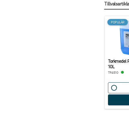
Tillvalsartikl
POPULÄR
Torkmedel 
10L
TP4510