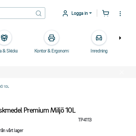
Logga in
a & Skicka
Kontor & Ergonomi
Inredning
E
Ö 10L
skmedel Premium Miljö 10L
TP4113
rån vårt lager