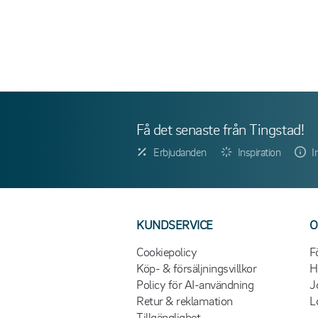
Få det senaste från Tingstad!
Erbjudanden
Inspiration
I
KUNDSERVICE
O
Cookiepolicy
F
Köp- & försäljningsvillkor
H
Policy för AI-användning
J
Retur & reklamation
L
Tillgänglighet