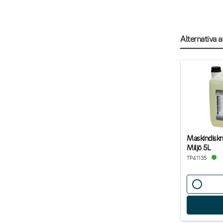
Alternativa ar
Maskindisk
Miljö 5L
TP41135