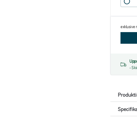
exklusive
Upps
- Sk
Produkt
Specifik