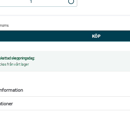
 moms
kattad skeppningsdag:
ickas från vårt lager
information
ationer