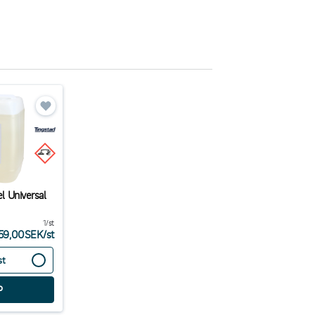
 Universal
1/st
59,00SEK
/
st
st