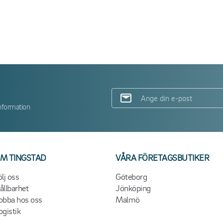
nformation
M TINGSTAD
VÅRA FÖRETAGSBUTIKER
ölj oss
Göteborg
ållbarhet
Jönköping
obba hos oss
Malmö
ogistik