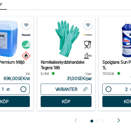
ar
Premium Miljö
Kemikalieskyddshandske
Spolglans Sun P
Tegera 186
1L
1/st
EJ186
1/par
7510326
696,00SEK
/
st
31,00SEK
/
par
VARIANTER
st