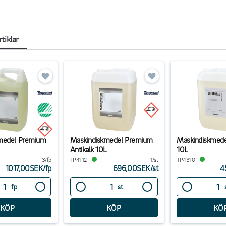
tiklar
medel Premium
Maskindiskmedel Premium
Maskindiskmedel
Antikalk 10L
10L
3/fp
TP4112
1/st
TP4310
1017,00SEK
/
fp
696,00SEK
/
st
4
fp
st