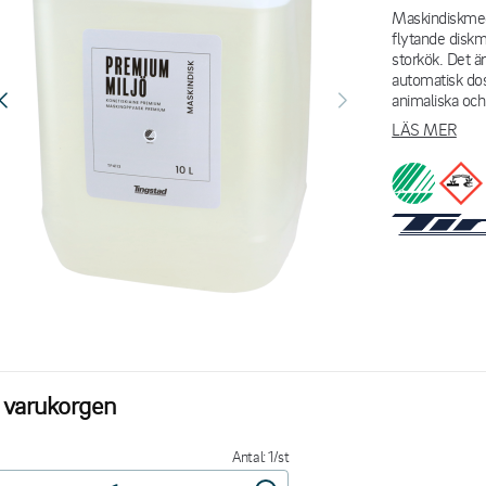
Maskindiskmede
flytande diskm
storkök. Det ä
automatisk dos
animaliska och 
LÄS MER
i varukorgen
Antal: 1/st