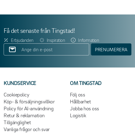
Få det senaste från Tingstad!
Erbjudanden
Inspiration
Information
PRENUMERERA
KUNDSERVICE
OM TINGSTAD
Cookiepolicy
Följ oss
Köp- & försäljningsvillkor
Hållbarhet
Policy för AI-användning
Jobba hos oss
Retur & reklamation
Logistik
Tillgänglighet
Vanliga frågor och svar