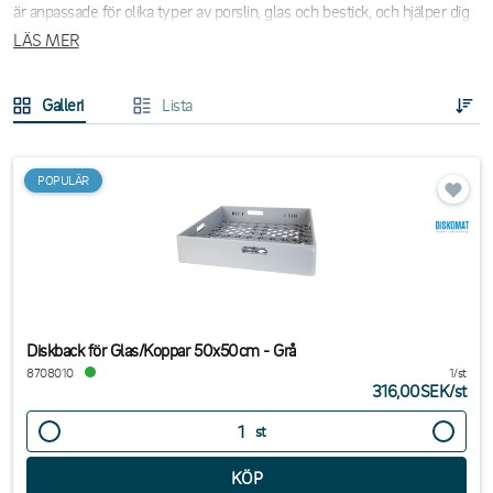
är anpassade för olika typer av porslin, glas och bestick, och hjälper dig
att optimera arbetsflödet i diskrummet.
LÄS MER
Välj mellan:
Galleri
Lista
Tallrikskorgar med fack eller ribbor
för olika tallriksstorlekar
Backar för glas och koppar
, samt
insatser
Bestickkorgar
som har en smart bottenkonstruktion som hindrar
POPULÄR
att bestick att falla igenom
Förhöjningsram
till diskbackar som är stapelbar
För dig som söker en komplett lösning i diskrummet går det enkelt att
kombinera diskkorgarna med våra rostfria
diskbänkar
.
Letar du efter porslin som passar perfekt i våra diskkorgar? Utforska
Diskback för Glas/Koppar 50x50cm - Grå
vårt stora och stilfulla sortiment av
porslin
för restaurang och servering
8708010
1/st
– där hittar du allt från tallrikar och skålar till koppar och fat i olika serier
316,00SEK
/
st
och stilar.
st