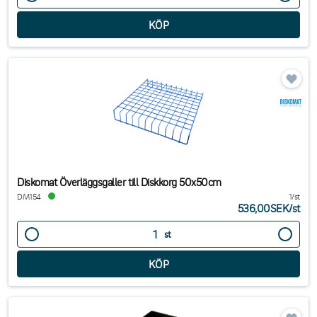
Diskomat Överläggsgaller till Diskkorg 50x50cm
DM154
1/st
536,00SEK
/
st
st