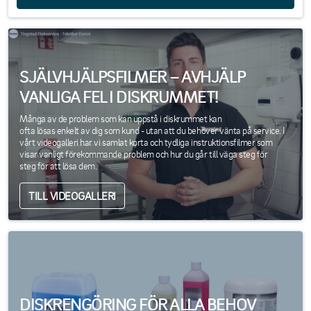
SJÄLVHJÄLPSFILMER – AVHJÄLP
VANLIGA FEL I DISKRUMMET!
Många av de problem som kan uppstå i diskrummet kan
ofta lösas enkelt av dig som kund - utan att du behöver vänta på service. I
vårt videogalleri har vi samlat korta och tydliga instruktionsfilmer som
visar vanligt förekommande problem och hur du går till väga steg för
steg för att lösa dem.
TILL VIDEOGALLERI
DISKRENGÖRING FÖR ALLA BEHOV