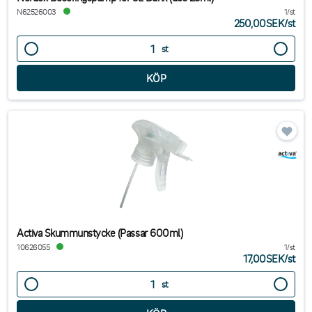
N62526003
1/st
250,00SEK
/
st
st
Activa Skummunstycke (Passar 600ml)
10626055
1/st
17,00SEK
/
st
st