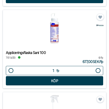
Appliceringsflaska Sani 100
7511493
6/fp
677,00SEK
/
fp
fp