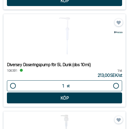
Diversey Doseringspump för 5L Dunk (dos 10ml)
106391
1/st
213,00SEK
/
st
st