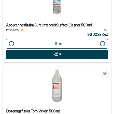
Appliceringsflaska Sure Interios&Surface Cleaner 500ml
D7524955
1/st
96,00SEK
/
st
st
Doseringsflaska Tom Virkon 500ml