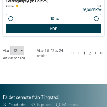
Doseringskapsyl (dos 2-25ml)
46004
1/st
26,00SEK
/
st
st
Visa
Visar
1
till
12
av
24
1
2
artiklar
Artiklar per sida
Få det senaste från Tingstad!
Erbjudanden
Inspiration
Information