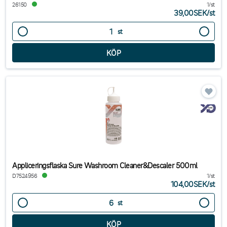
26150
1/st
39,00SEK
/
st
st
Appliceringsflaska Sure Washroom Cleaner&Descaler 500ml
D7524956
1/st
104,00SEK
/
st
st