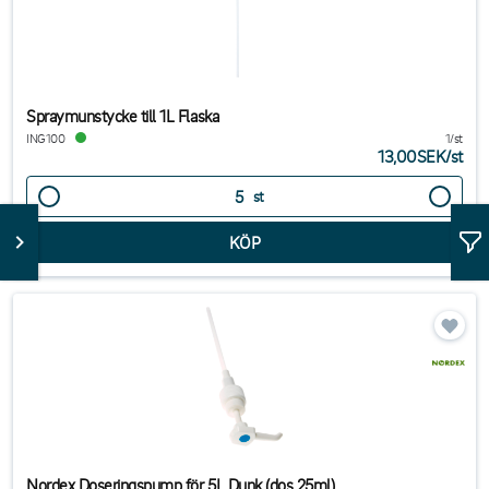
Spraymunstycke till 1L Flaska
ING100
1/st
13,00SEK
/
st
st
Nordex Doseringspump för 5L Dunk (dos 25ml)