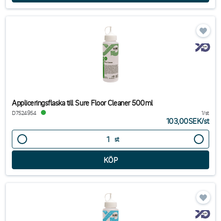
Appliceringsflaska till Sure Floor Cleaner 500ml
D7524954
1/st
103,00SEK
/
st
st