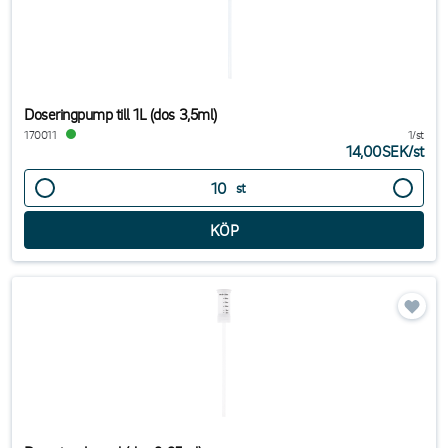
Doseringpump till 1L (dos 3,5ml)
170011
1/st
14,00SEK
/
st
st