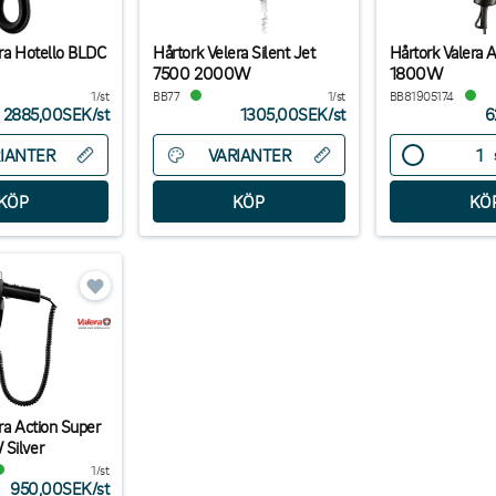
era Hotello BLDC
Hårtork Velera Silent Jet
Hårtork Valera A
7500 2000W
1800W
1/st
BB77
1/st
BB81905174
2885,00SEK
/
st
1305,00SEK
/
st
6
IANTER
VARIANTER
ra Action Super
Silver
1/st
950,00SEK
/
st