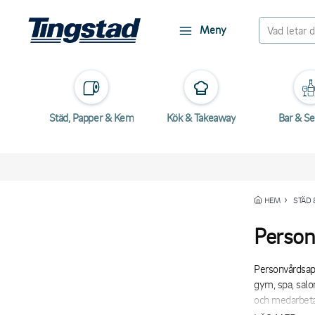
Meny
Städ, Papper & Kem
Kök & Takeaway
Bar & Se
HEM
STÄD 
Person
Personvårdsapp
gym, spa, salo
och medarbeta