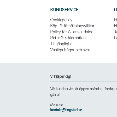
KUNDSERVICE
O
Cookiepolicy
F
Köp- & försäljningsvillkor
H
Policy för AI-användning
J
Retur & reklamation
L
Tillgänglighet
Vanliga frågor och svar
Vi hjälper dig!
Vår kundservice är öppen måndag–fredag kl. 
gärna!
Mejla oss
kontakt@tingstad.se