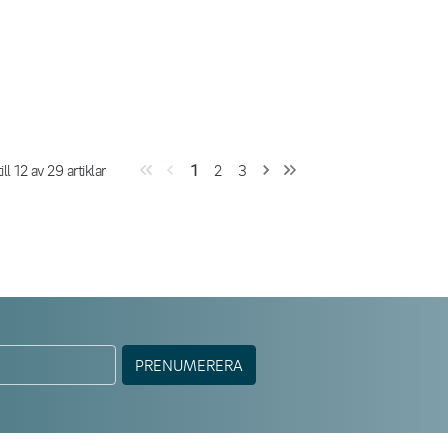
ill
12
av
29
artiklar
1
2
3
PRENUMERERA