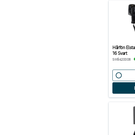
Hårfön Elst
16 Svart
SM9420008