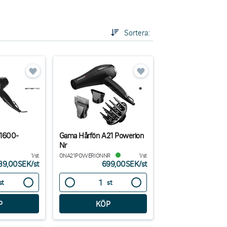
tet och pålitlighet. De är utformade för att tåla
ervice- och arbetsmiljöer.
Sortera:
retaget är många:
ervice, är personvårdsapparater ett enkelt sätt att
 1600-
Gama Hårfön A21 Powerion
Nr
1/st
ONA21POWERIONNR
1/st
39,00SEK
/
st
699,00SEK
/
st
st
st