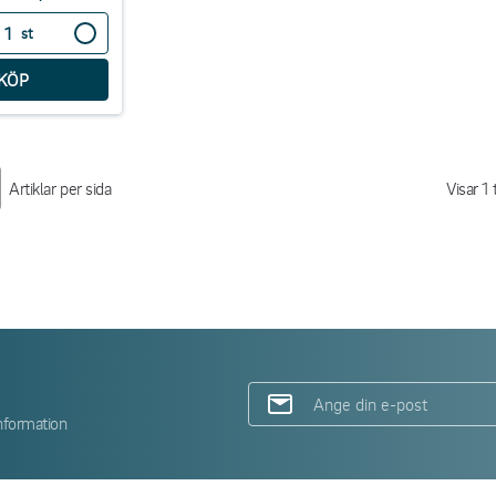
st
Artiklar per sida
Visar
1
t
nformation