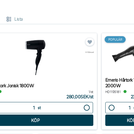
ella personvårdsapparater kan ni erbjuda en kombination av komfort, effektivi
ning och ge jämna resultat, vilket gör dem till ett uppskattat inslag i både s
Lista
a med att investera i personvårdsapparater för fö
POPULÄR
en mer komplett upplevelse för gäster, kunder och medarbetare.
till högre standard på hotellrum, spa, gym och omklädningsrum.
fessionella resultat med användarvänliga och driftsäkra lösningar.
ra omtanke om detaljerna som gör skillnad i helhetsupplevelsen.
et är att stärka gästupplevelsen, förbättra arbetsmiljön eller erbjuda extra s
erksamheten.
Emerio Hårtork
tork Jonisk 1800W
2000W
1/st
HD1195181
280,00SEK
/
st
2
st