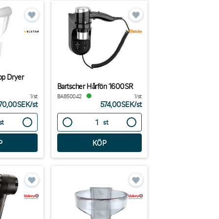
op Dryer
Bartscher Hårfön 1600SR
1/st
BA850042
1/st
70,00SEK
/
st
574,00SEK
/
st
st
st