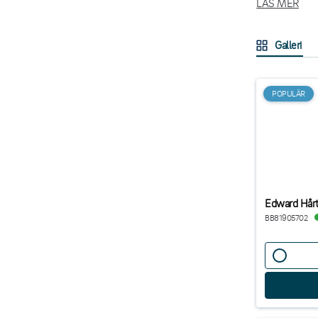
LÄS MER
Med profession
frekvent använd
Galleri
Fördelarn
POPULÄR
Skapar 
Bidrar 
Ger pro
Signale
Oavsett om syft
höja nivån i v
Edward Hår
BB81905702