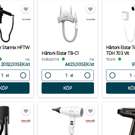
ar Starmix HFTW
Hårtork Elstar T
Hårtork Elstar TB-C1
TDH 703 Vit
1/st
SM9420118
1/st
TD416
2052,00SEK
/
st
4423,00SEK
/
st
9
st
st