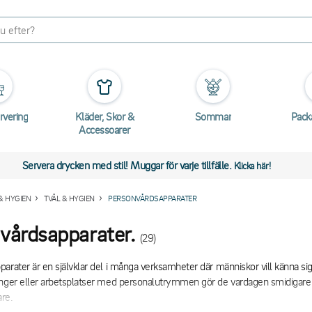
rvering
Kläder, Skor &
Sommar
Pack
Accessoarer
Servera drycken med stil! Muggar för varje tillfälle.
Klicka här!
& HYGIEN
TVÅL & HYGIEN
PERSONVÅRDSAPPARATER
vårdsapparater.
(29)
arater är en självklar del i många verksamheter där människor vill känna sig
nger eller arbetsplatser med personalutrymmen gör de vardagen smidigare oc
re.