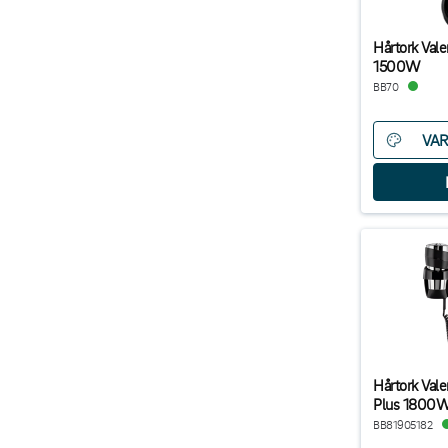
Hårtork Val
1500W
BB70
VAR
Hårtork Vale
Plus 1800W 
BB81905182