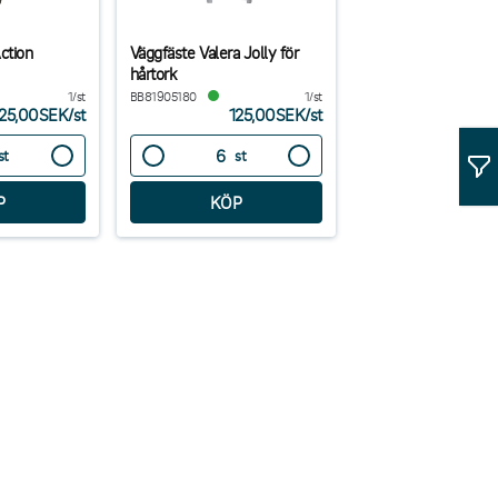
ction
Väggfäste Valera Jolly för
hårtork
1/st
BB81905180
1/st
25,00SEK
/
st
125,00SEK
/
st
st
st