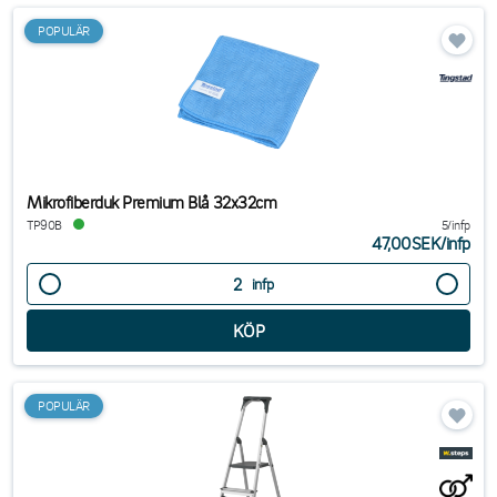
POPULÄR
Mikrofiberduk Premium Blå 32x32cm
TP90B
5/infp
47,00SEK
/
infp
infp
POPULÄR