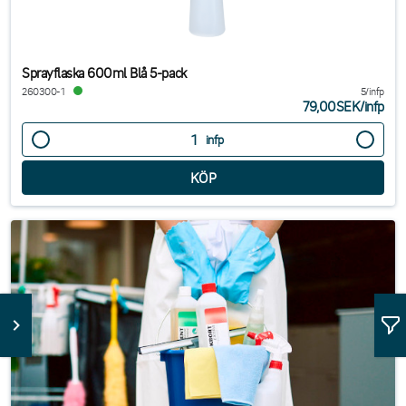
Sprayflaska 600ml Blå 5-pack
260300-1
5/infp
79,00SEK
/
infp
infp