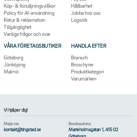
Köp- & försäljningsvillkor
Hållbarhet
Policy för AI-användning
Jobba hos oss
Retur & reklamation
Logistik
Tillgänglighet
Vanliga frågor och svar
VÅRA FÖRETAGSBUTIKER
HANDLA EFTER
Göteborg
Bransch
Jönköping
Broschyrer
Malmö
Produktkategori
Varumärken
Vi hjälper dig!
Mejla oss
Besöksadress:
kontakt@tingstad.se
Marieholmsgatan 1, 415 02
Göteborg