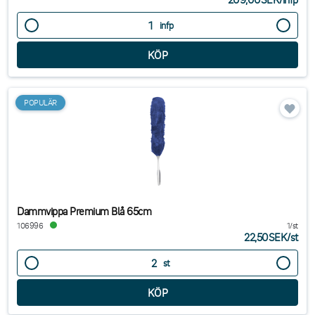
infp
POPULÄR
Dammvippa Premium Blå 65cm
106996
1/st
22,50SEK
/
st
st