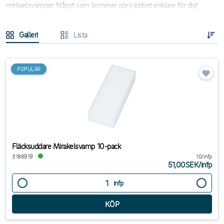
mirkaelsvampar. Något som kommer göra jobbet enklare för dig!
Galleri
Lista
POPULÄR
Fläcksuddare Mirakelsvamp 10-pack
3186919
10/infp
51,00SEK
/
infp
infp