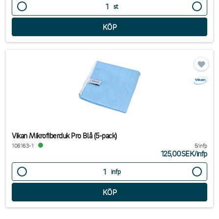
st
Vikan Mikrofiberduk Pro Blå (5-pack)
106163-1
5/infp
125,00SEK
/
infp
infp