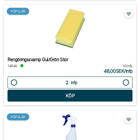
POPULÄR
Rengöringssvamp Gul/Grön Stor
14646
10/infp
48,00SEK
/
infp
infp
POPULÄR