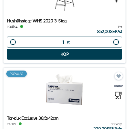
Hushållsstege WHS 2020 3-Steg
106954
1/st
852,00SEK
/
st
st
POPULÄR
Torkduk Exclusive 38,5x42cm
119119
100/infp
209,00SEK
/
infp