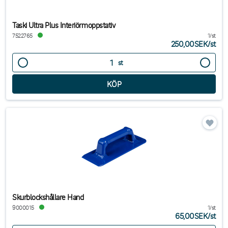
Taski Ultra Plus Interiörmoppstativ
7522765
1/st
250,00SEK
/
st
st
Skurblockshållare Hand
9000015
1/st
65,00SEK
/
st