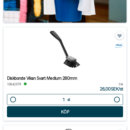
Diskborste Vikan Svart Medium 280mm
10642379
1/st
26,00SEK
/
st
st