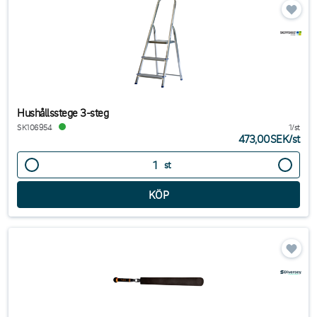
Hushållsstege 3-steg
SK106954
1/st
473,00SEK
/
st
st