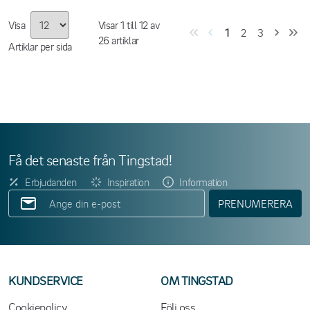
Visa
Visar
1
till
12
av
1
2
3
26
artiklar
Artiklar per sida
Få det senaste från Tingstad!
Erbjudanden
Inspiration
Information
PRENUMERERA
KUNDSERVICE
OM TINGSTAD
Cookiepolicy
Följ oss