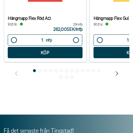
Hängmapp Flex Röd A¤
Hängmapp Flex Gul 
90316
25/infp
90314
262,00SEK
/
infp
infp
i
Få det senaste från Tingstad!