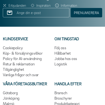
Erbjudanden
Inspiration
Information
PRENUMERERA
KUNDSERVICE
OM TINGSTAD
Cookiepolicy
Följ oss
Köp- & försäljningsvillkor
Hållbarhet
Policy för AI-användning
Jobba hos oss
Retur & reklamation
Logistik
Tillgänglighet
Vanliga frågor och svar
VÅRA FÖRETAGSBUTIKER
HANDLA EFTER
Göteborg
Bransch
Jönköping
Broschyrer
Malmö
Produktkategori