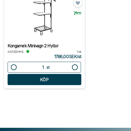
Kongamek Minivagn 2 Hyllor
KM153HHS
1/st
1786,00SEK
/
st
st