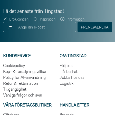
Få det senaste från Tingstad!
Erbjudanden
Inspiration
Information
PRENUMERERA
KUNDSERVICE
OM TINGSTAD
Cookiepolicy
Följ oss
Köp- & försäljningsvillkor
Hållbarhet
Policy för AI-användning
Jobba hos oss
Retur & reklamation
Logistik
Tillgänglighet
Vanliga frågor och svar
VÅRA FÖRETAGSBUTIKER
HANDLA EFTER
Göteborg
Bransch