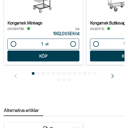
Kongamek Minivagn
Kongamek Butiksvagn
KM153HTBS
1/st
KM203110
1952,00SEK
/
st
st
Alternativa artiklar