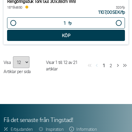
Rengöringsduk Tork Gul 30x38cm W8
157194650
320/fp
1107,00SEK
/
fp
fp
Visa
Visar
1
till
12
av
21
1
2
artiklar
Artiklar per sida
Få det senaste från Tingstad!
Erbjudanden
Inspiration
Information