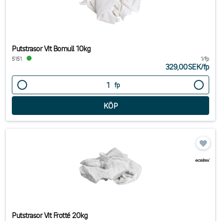
Putstrasor Vit Bomull 10kg
5151
1/fp
329,00SEK
/
fp
fp
Putstrasor Vit Frotté 20kg