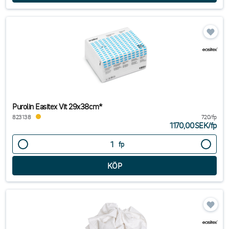
Purolin Easitex Vit 29x38cm*
823138
720/fp
1170,00SEK
/
fp
fp