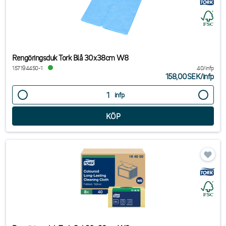
Rengöringsduk Tork Blå 30x38cm W8
157194450-1
40/infp
158,00SEK
/
infp
infp