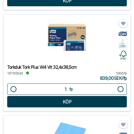
Torkduk Tork Plus W4 Vit 32,4x38,5cm
157130043
1000/fp
839,00SEK
/
fp
fp