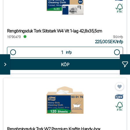
Rengöringsduk Tork Slitstark W4 Vit 1-lag 42,8x35,5cm
15790479
90/infp
225,00SEK
/
infp
infp
Rengörningsduk Tork W7 Premium Kraftig Handy-box