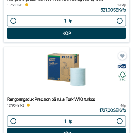
157530176
120/fp
621,00SEK
/
fp
fp
Rengöringsduk Precision på rulle Tork W10 turkos
15790491-2
4/fp
1727,00SEK
/
fp
fp