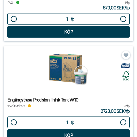
FVX
1/fp
879,00SEK
/
fp
fp
Engångstrasa Precision i hink Tork W10
15790492-2
4/fp
2723,00SEK
/
fp
fp