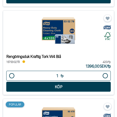
Rengöringsduk Kraftig Tork W4 Blå
157530279
420/fp
1396,00SEK
/
fp
fp
POPULÄR