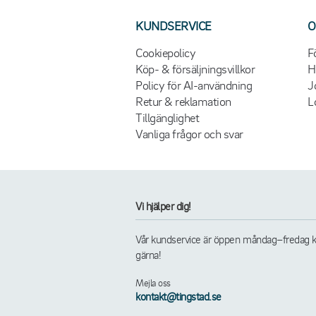
KUNDSERVICE
O
Cookiepolicy
F
Köp- & försäljningsvillkor
H
Policy för AI-användning
J
Retur & reklamation
L
Tillgänglighet
Vanliga frågor och svar
Vi hjälper dig!
Vår kundservice är öppen måndag–fredag kl. 
gärna!
Mejla oss
kontakt@tingstad.se