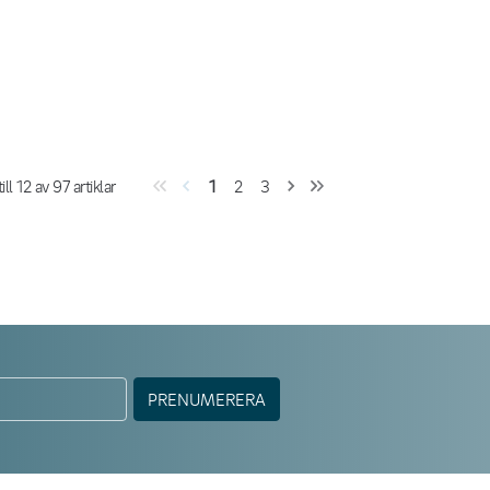
ill
12
av
97
artiklar
1
2
3
PRENUMERERA