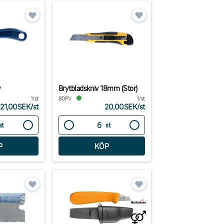
v
Brytbladskniv 18mm (Stor)
1/st
80PV
1/st
21,00SEK
/
st
20,00SEK
/
st
st
st