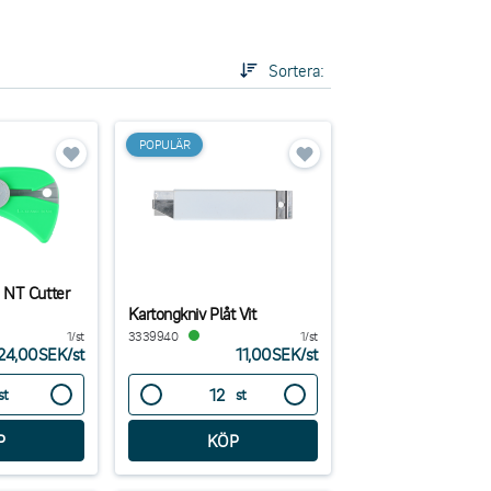
Sortera:
POPULÄR
 NT Cutter
Kartongkniv Plåt Vit
1/st
3339940
1/st
24,00SEK
/
st
11,00SEK
/
st
st
st