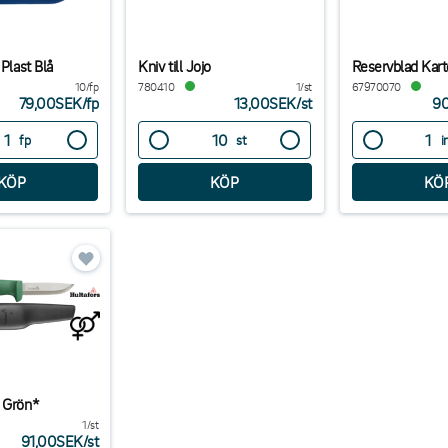
 Plast Blå
Kniv till Jojo
Reservblad Kart
10/fp
780410
1/st
67970070
79,00SEK
/
fp
13,00SEK
/
st
9
fp
st
i
 Grön*
1/st
91,00SEK
/
st