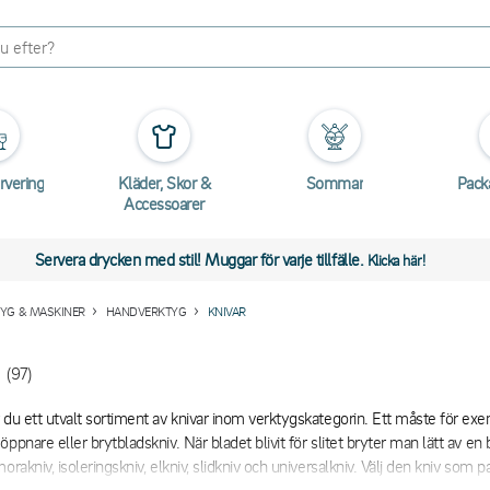
rvering
Kläder, Skor &
Sommar
Pack
Accessoarer
Servera drycken med stil! Muggar för varje tillfälle.
Klicka här!
YG & MASKINER
HANDVERKTYG
KNIVAR
(97)
 du ett utvalt sortiment av knivar inom verktygskategorin. Ett måste för exem
ppnare eller brytbladskniv. När bladet blivit för slitet bryter man lätt av en 
orakniv, isoleringskniv, elkniv, slidkniv och universalkniv. Välj den kniv som 