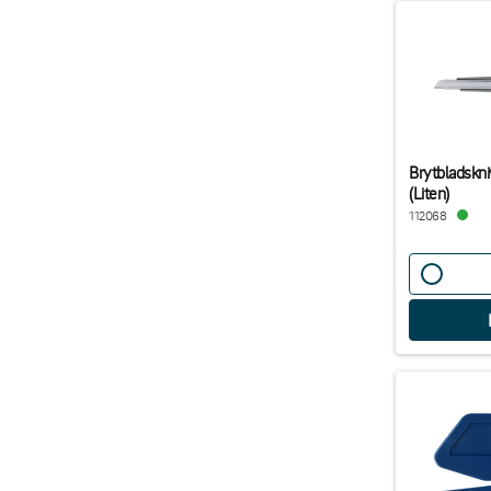
Brytbladskn
(Liten)
112068