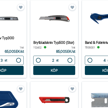
iv Typ300
Brytbladskniv Typ500 (Stor)
Band & Foliekni
1/st
112402
1/st
7935001
65,00SEK
/
st
85,00SEK
/
st
st
st