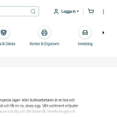
Logga in
a & Skicka
Kontor & Ergonomi
Inredning
E
pelvis lager- eller butiksarbetaren är en bra och
bit och får en ny, skarp egg. Vårt sortiment erbjuder
passar just dig och ditt ändamål. Handla tryggt och