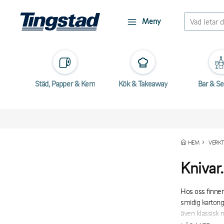
Meny
Städ, Papper & Kem
Kök & Takeaway
Bar & Se
HEM
VERKT
Knivar.
Hos oss finner
smidig kartongö
även klassisk m