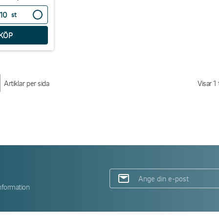
st
Artiklar per sida
Visar
1
t
nformation