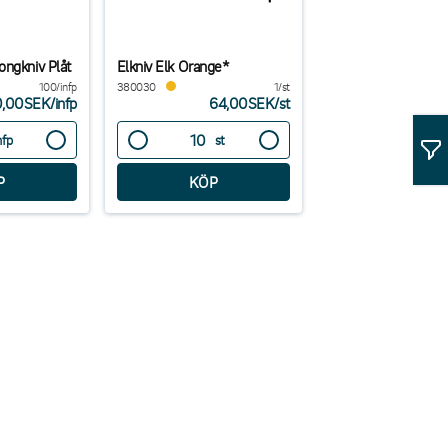
ongkniv Plåt
Elkniv Elk Orange*
100/infp
380030
1/st
0,00SEK
/
infp
64,00SEK
/
st
nfp
st