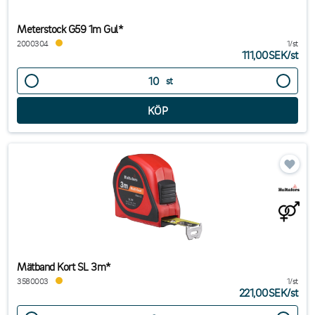
Meterstock G59 1m Gul*
2000304
1/st
111,00SEK
/
st
st
Mätband Kort SL 3m*
3580003
1/st
221,00SEK
/
st