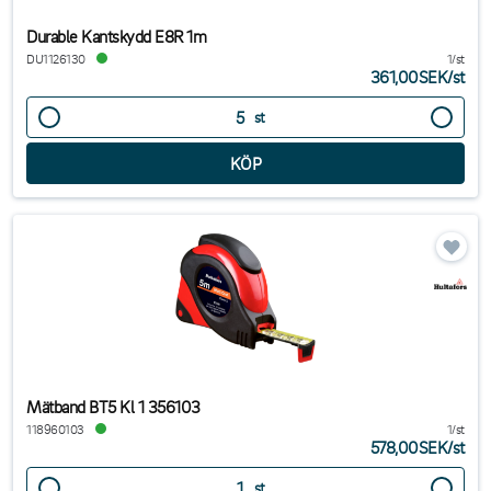
Durable Kantskydd E8R 1m
DU1126130
1/st
361,00SEK
/
st
st
Mätband BT5 Kl 1 356103
118960103
1/st
578,00SEK
/
st
st