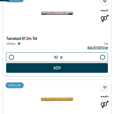
Tumstock 61 2m Trä
100504
1/st
84,00SEK
/
st
st
POPULÄR