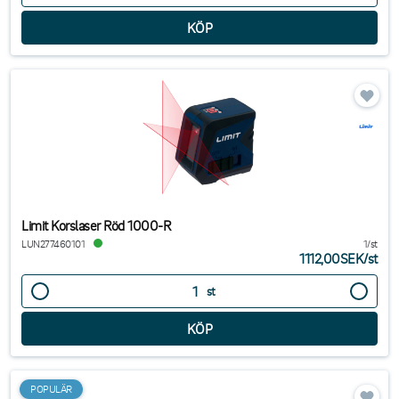
Limit Korslaser Röd 1000-R
LUN277460101
1/st
1112,00SEK
/
st
st
POPULÄR