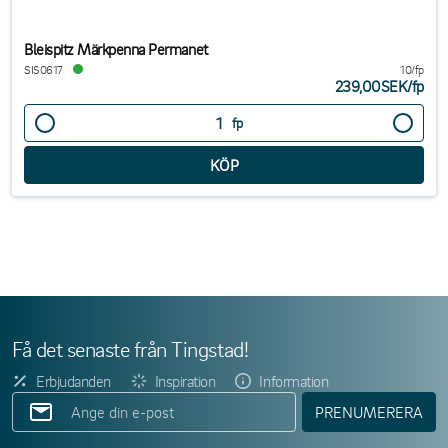
Bleispitz Märkpenna Permanet
SIS0617
10/fp
239,00SEK
/
fp
fp
Få det senaste från Tingstad!
Erbjudanden
Inspiration
Information
PRENUMERERA