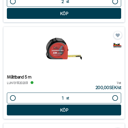
st
Måttband 5 m
LUN131920209
1/st
200,00SEK
/
st
st