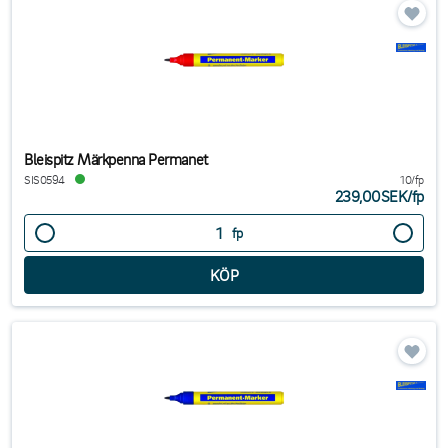
Bleispitz Märkpenna Permanet
SIS0594
10/fp
239,00SEK
/
fp
fp