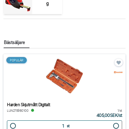
g
Bästsäljare
POPULÄR
Harden Skjutmått Digitalt
LUN275980100
1/st
405,00SEK
/
st
st