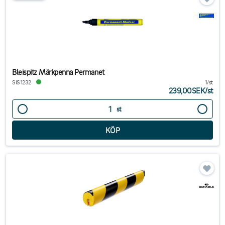
Bleispitz Märkpenna Permanet
SIS1232
1/st
239,00SEK
/
st
st