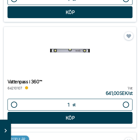
Vattenpass i 360™
64210107
1/st
641,00SEK
/
st
st
POPULÄR