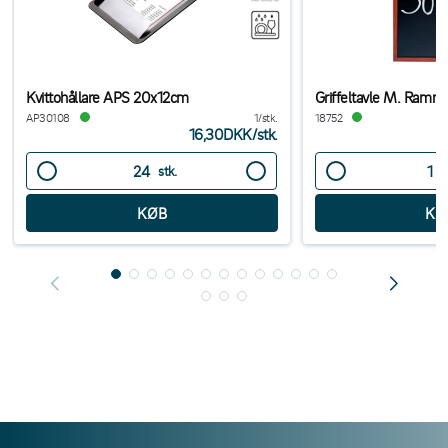
Kvittohållare APS 20x12cm
Griffeltavle M. Ram
AP30108
1/stk.
18752
16,30DKK
/
stk.
stk.
s