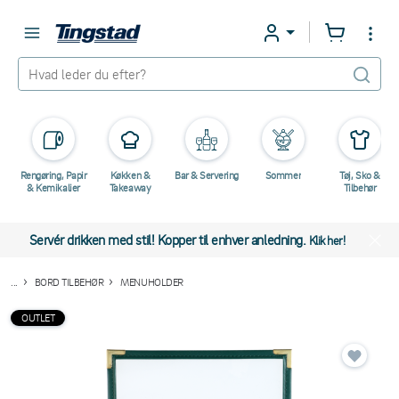
Rengøring, Papir
Køkken &
Bar & Servering
Sommer
Tøj, Sko &
& Kemikalier
Takeaway
Tilbehør
Servér drikken med stil! Kopper til enhver anledning.
Klik her!
...
BORD TILBEHØR
MENUHOLDER
OUTLET