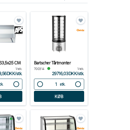
 63,5x25 CM
Bartscher Tårtmonter
1/stk.
700314
1/stk.
3,56DKK
/
stk.
29716,03DKK
/
stk.
tk.
stk.