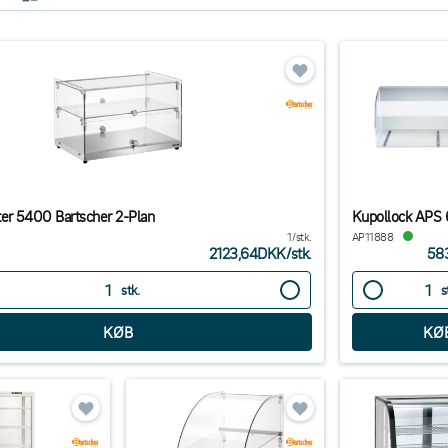
er 5400 Bartscher 2-Plan
Kupollock APS
1/stk.
AP11888
2123,64DKK
/
stk.
58
stk.
s