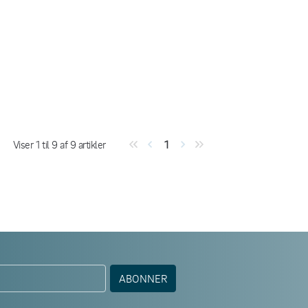
Viser
1
til
9
af
9
artikler
1
ABONNER