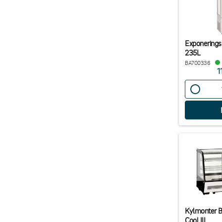
Exponerings
235L
BA700336
1
Kylmonter B
Cool III