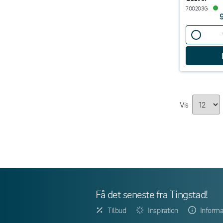
700203G
Vis
Få det seneste fra Tingstad!
Tilbud
Inspiration
Informa