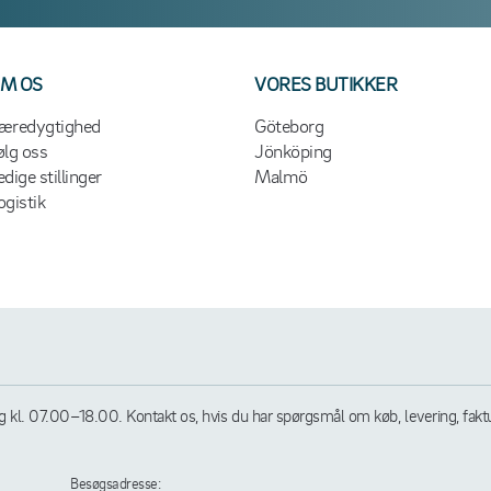
M OS
VORES BUTIKKER
æredygtighed
Göteborg
ølg oss
Jönköping
edige stillinger
Malmö
ogistik
l. 07.00–18.00. Kontakt os, hvis du har spørgsmål om køb, levering, faktura
Besøgsadresse: