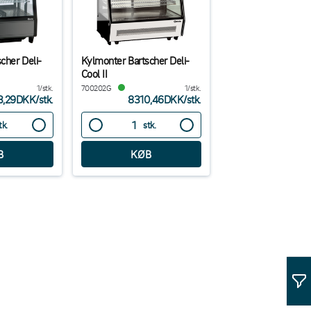
cher Deli-
Kylmonter Bartscher Deli-
Cool II
1/stk.
700202G
1/stk.
3,29DKK
/
stk.
8310,46DKK
/
stk.
tk.
stk.