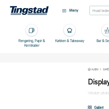
Meny
Rengøring, Papir &
Køkken & Takeaway
Bar & Se
Kemikalier
HJEM
CAFÉ
Displa
Udvalgt udvalg
Galleri