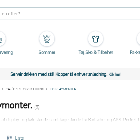
rvering
Sommer
Tøj, Sko & Tilbehør
Pakk
Servér drikken med stil! Kopper til enhver anledning.
Klik her!
CAFÉDISKE OG SKILTNING
DISPLAYMONTER
ymonter.
(9)
 af display- og kølestande samt kagestande fra Bartscher og APS. Perfekt t
Liste