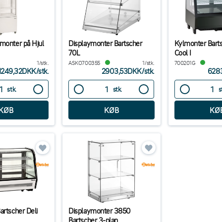
monter på Hjul
Displaymonter Bartscher
Kylmonter Barts
70L
Cool I
1/stk.
ASKO700355
1/stk.
700201G
1249,32DKK
/
stk.
2903,53DKK
/
stk.
628
stk.
stk.
s
artscher Deli
Displaymonter 3850
Bartscher 3-plan