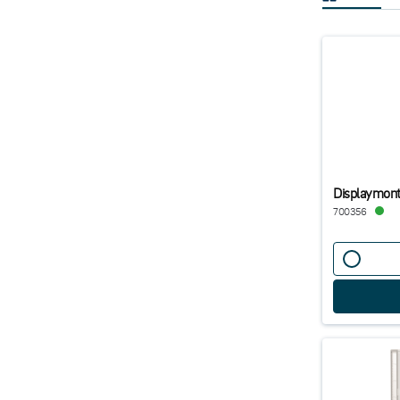
Displaymont
700356