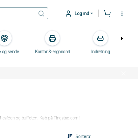
Log ind
e og sende
Kontor & ergonomi
Indretning
Elektr
il caféen og buffeten. Køb på Tingstad.com!
Sortera: