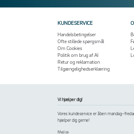
KUNDESERVICE
O
Handelsbetingelser
B
Ofte stillede spørgsmål
F
Om Cookies
L
Politik om brug af AI
L
Retur og reklamation
Tilgængelighedserklæring
Vi hjælper dig!
Vores kundeservice er åben mandag–fredag k
hjælper dig gerne!
Mejl os