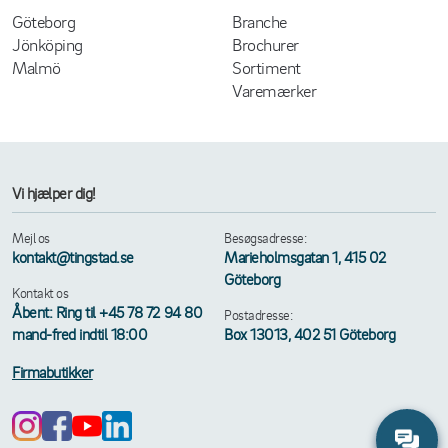
Göteborg
Branche
Jönköping
Brochurer
Malmö
Sortiment
Varemærker
Vi hjælper dig!
Mejl os
Besøgsadresse:
kontakt@tingstad.se
Marieholmsgatan 1, 415 02
Göteborg
Kontakt os
Åbent: Ring til +45 78 72 94 80
Postadresse:
mand-fred indtil 18:00
Box 13013, 402 51 Göteborg
Firmabutikker