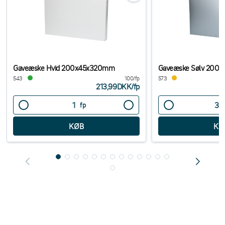
Gaveæske Hvid 200x45x320mm
Gaveæske Sølv 200
543
100/fp
573
213,99DKK
/
fp
fp