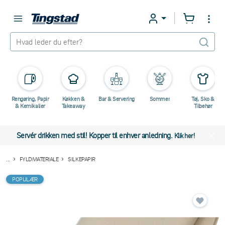
Rengøring, Papir
Køkken &
Bar & Servering
Sommer
Tøj, Sko &
& Kemikalier
Takeaway
Tilbehør
Servér drikken med stil! Kopper til enhver anledning.
Klik her!
...
FYLDMATERIALE
SILKEPAPIR
POPULÆR