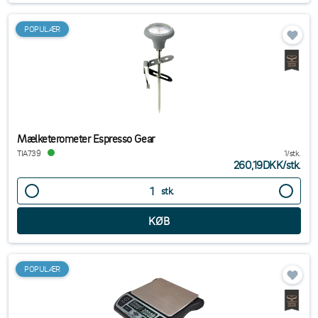
POPULÆR
Mælketerometer Espresso Gear
TIA739
1/stk.
260,19DKK
/
stk.
stk.
POPULÆR