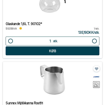
Glaskande 1,6L T. 90102*
90098MX
1/stk.
135,19DKK
/
stk.
stk.
Sunnex Mjölkkanna Rostfri