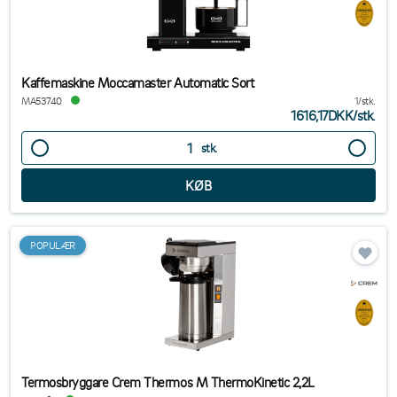
Kaffemaskine Moccamaster Automatic Sort
MA53740
1/stk.
1616,17DKK
/
stk.
stk.
POPULÆR
Termosbryggare Crem Thermos M ThermoKinetic 2,2L