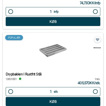
74,73DKK
/
infp
infp
POPULÆR
Drypbakken I Rustfrit Stål
10801691
1/stk.
405,57DKK
/
stk.
stk.