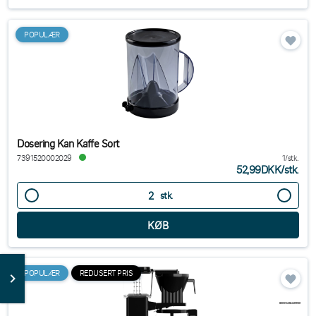
POPULÆR
Dosering Kan Kaffe Sort
7391520002029
1/stk.
52,99DKK
/
stk.
stk.
POPULÆR
REDUSERT PRIS