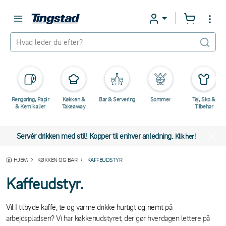
Rengøring, Papir
Køkken &
Bar & Servering
Sommer
Tøj, Sko &
& Kemikalier
Takeaway
Tilbehør
Servér drikken med stil! Kopper til enhver anledning.
Klik her!
HJEM
KØKKEN OG BAR
KAFFEUDSTYR
Kaffeudstyr.
Vil I tilbyde kaffe, te og varme drikke hurtigt og nemt på
arbejdspladsen? Vi har køkkenudstyret, der gør hverdagen lettere på