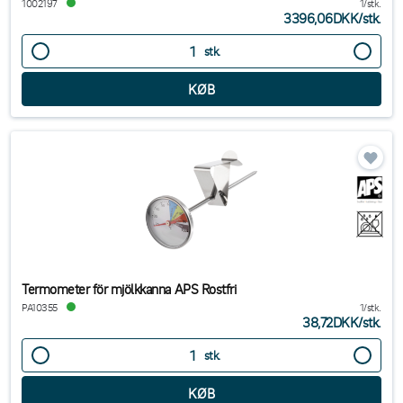
1002197
1/stk.
3396,06DKK
/
stk.
stk.
Termometer för mjölkkanna APS Rostfri
PA10355
1/stk.
38,72DKK
/
stk.
stk.