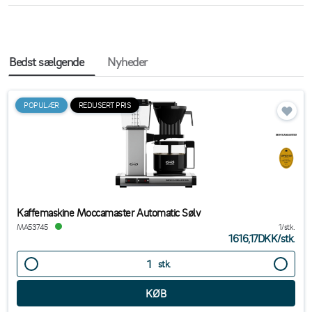
Bedst sælgende
Nyheder
POPULÆR
REDUSERT PRIS
Kaffemaskine Moccamaster Automatic Sølv
MA53745
1/stk.
1616,17DKK
/
stk.
stk.