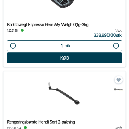
Baristavægt Espresso Gear My Weigh 0,1g-3kg
1222158
1/stk.
338,99DKK
/
stk.
stk.
Rengøringsbørste Hendi Sort 2-pakning
HE208724
2/infp