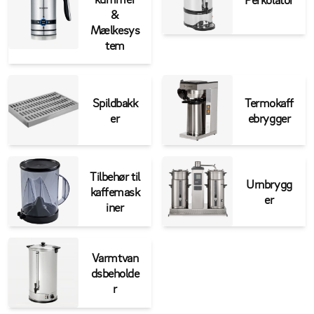
&
Mælkesys
tem
Spildbakk
Termokaff
er
ebrygger
Tilbehør til
Urnbrygg
kaffemask
er
iner
Varmtvan
dsbeholde
r