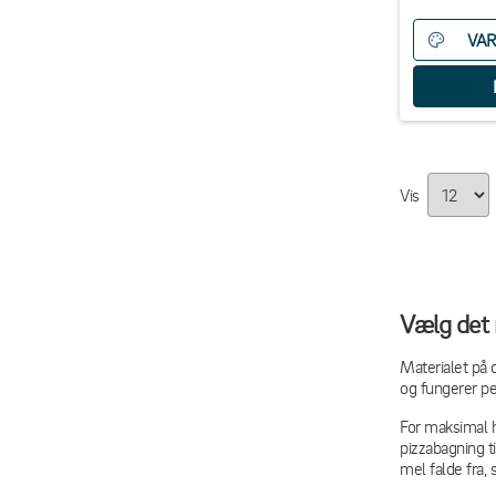
VAR
Vis
Vælg det 
Materialet på 
og fungerer pe
For maksimal h
pizzabagning t
mel falde fra, 