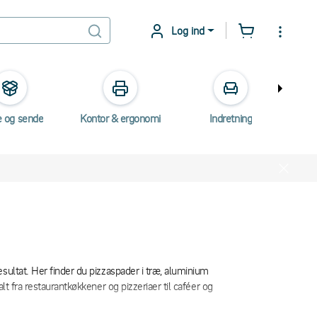
Log ind
e og sende
Kontor & ergonomi
Indretning
Elektr
sultat. Her finder du pizzaspader i træ, aluminium
lt fra restaurantkøkkener og pizzeriaer til caféer og