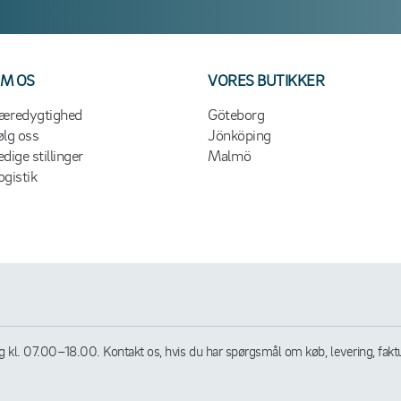
M OS
VORES BUTIKKER
æredygtighed
Göteborg
ølg oss
Jönköping
edige stillinger
Malmö
ogistik
l. 07.00–18.00. Kontakt os, hvis du har spørgsmål om køb, levering, faktura