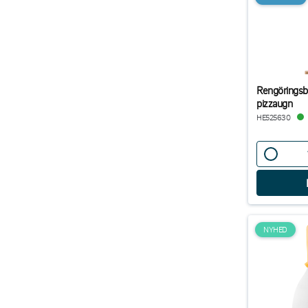
Rengöringsb
pizzaugn
HE525630
NYHED