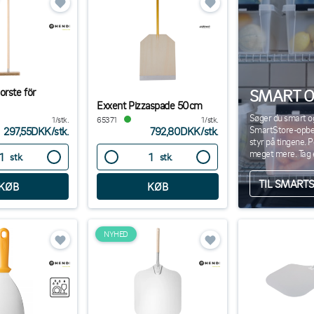
orste för
SMART OP
Exxent Pizzaspade 50cm
Søger du smart og
1/stk.
65371
1/stk.
SmartStore-opbeva
297,55DKK
/
stk.
792,80DKK
/
stk.
styr på tingene. P
meget mere. Tag e
stk.
stk.
TIL SMART
NYHED