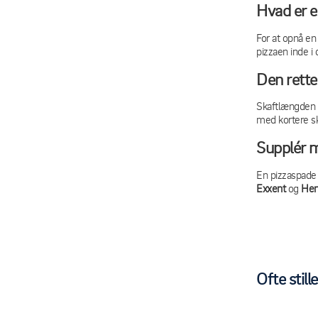
Hvad er 
For at opnå en
pizzaen inde i
Den rette
Skaftlængden 
med kortere ska
Supplér m
En pizzaspade 
Exxent
og
Hen
Ofte stil