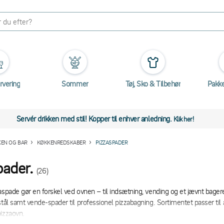
rvering
Sommer
Tøj, Sko & Tilbehør
Pakk
Servér drikken med stil! Kopper til enhver anledning.
Klik her!
EN OG BAR
KØKKENREDSKABER
PIZZASPADER
pader.
(26)
aspade gør en forskel ved ovnen – til indsætning, vending og et jævnt bagere
tål samt vende-spader til professionel pizzabagning. Sortimentet passer til a
izzaovn.