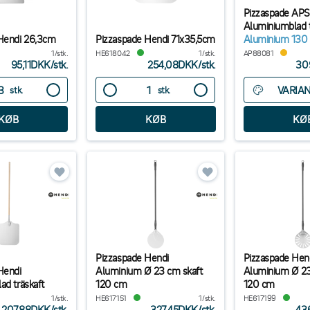
Pizzaspade APS
Aluminiumblad t
Hendi 26,3cm
Pizzaspade Hendi 71x35,5cm
Aluminium 130
1/stk.
HE618042
1/stk.
AP88081
95,11DKK
/
stk.
254,08DKK
/
stk.
30
VARIA
stk.
stk.
Pizzaspade Hendi
Pizzaspade Hend
Hendi
Aluminium Ø 23 cm skaft
Aluminium Ø 23
ad träskaft
120 cm
120 cm
1/stk.
HE617151
1/stk.
HE617199
207,88DKK
/
stk.
327,45DKK
/
stk.
43