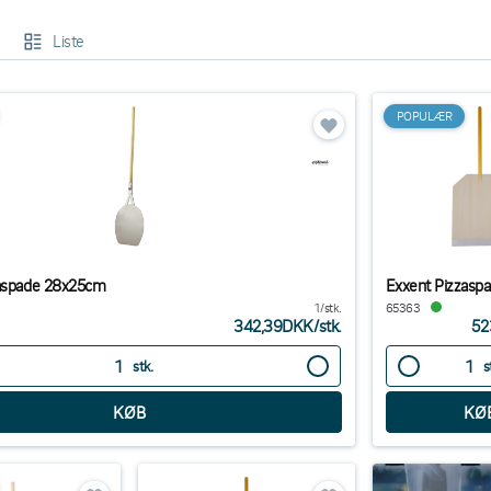
Liste
POPULÆR
zaspade 28x25cm
Exxent Pizzasp
1/stk.
65363
342,39DKK
/
stk.
52
stk.
s