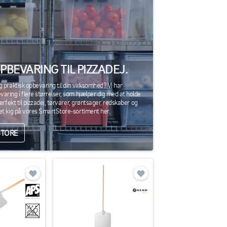
BEVARING TIL PIZZADEJ.
 praktisk opbevaring til din virksomhed? Vi har
ring i flere størrelser, som hjælper dig med at holde
erfekt til pizzadej, tørvarer, grøntsager, redskaber og
t kig på vores SmartStore-sortiment her.
STORE