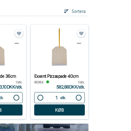
Sortera:
ade 36cm
Exxent Pizzaspade 40cm
1/stk.
65364
1/stk.
3,10DKK
/
stk.
582,88DKK
/
stk.
tk.
stk.