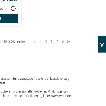
tk.
til
12
af
26
artikler
1
2
3
pizzaen. En pizzaspade i træ er det klassiske valg
fast.
pulære i professionelle køkkener. Vil du tage din
n lettere, reducerer friktion og lader overskydende