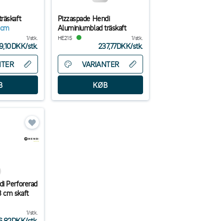
räskaft
Pizzaspade Hendi
 cm
Aluminiumblad träskaft
1/stk.
HE215
1/stk.
9,10DKK
/
stk.
237,77DKK
/
stk.
NTER
VARIANTER
i Perforerad
 cm skaft
1/stk.
6,82DKK
/
stk.