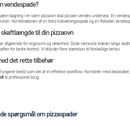
en vendespade?
 jævn bagning i en varm pizzaovn skal pizzaen vendes undervejs. En vendespa
 ovnen. Kombinationen af en bred indsætningsspade og en fleksibel vendespad
 skaftlængde til din pizzaovn
er afgørende for ergonomi og sikkerhed. Dybe stenovne kræver lange skaft
fter for bedre kontrol. Vi tilbyder flere størrelser til forskellige behov.
ed det rette tilbehør
fungerer bedst som del af et effektivt workflow. Kombinér med dejskraber, p
di
til professionel brug.
lede spørgsmål om pizzaspader