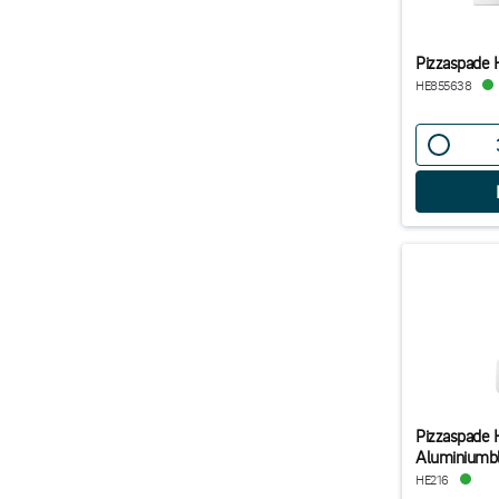
Pizzaspade 
HE855638
Pizzaspade 
Aluminiumbl
HE216