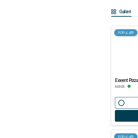
Galleri
POPULÆR
Exxent Piz
65305
POPULÆR