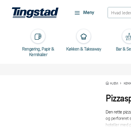
Meny
Rengøring, Papir &
Køkken & Takeaway
Bar & Se
Kemikalier
HJEM
KØKK
Pizzas
Den rette pizz
og perforeret s
hoteller med p