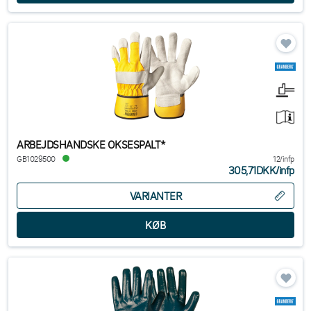
ARBEJDSHANDSKE OKSESPALT*
GB1029500
12/infp
305,71DKK
/
infp
VARIANTER