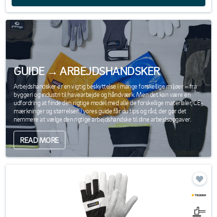
GUIDE → ARBEJDSHANDSKER
Arbejdshandsker er en vigtig beskyttelse i mange forskellige miljøer – fra
byggeri og industri til havearbejde og håndværk. Men det kan være en
udfordring at finde den rigtige model med alle de forskellige materialer, CE-
mærkninger og størrelser. I vores guide får du tips og råd, der gør det
nemmere at vælge den rigtige arbejdshandske til dine arbejdsopgaver.
READ MORE