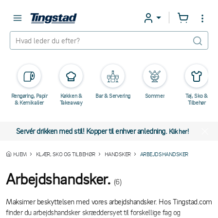
Rengøring, Papir
Køkken &
Bar & Servering
Sommer
Tøj, Sko &
& Kemikalier
Takeaway
Tilbehør
Servér drikken med stil! Kopper til enhver anledning.
Klik her!
HJEM
KLÆR, SKO OG TILBEHØR
HANDSKER
ARBEJDSHANDSKER
Arbejdshandsker.
(6)
Maksimer beskyttelsen med vores arbejdshandsker. Hos Tingstad.com
finder du arbejdshandsker skræddersyet til forskellige fag og