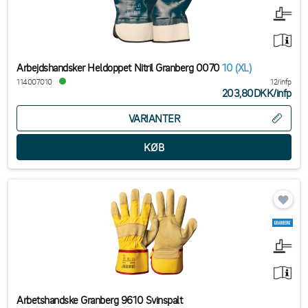
Arbejdshandsker Heldoppet Nitril Granberg 0070
10 (XL)
114007010
12/infp
203,80DKK
/
infp
VARIANTER
Arbetshandske Granberg 9610 Svinspalt