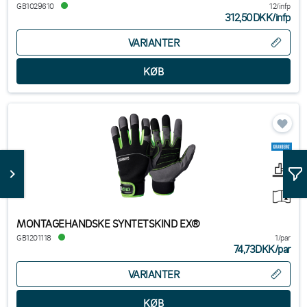
GB1029610
12/infp
312,50DKK
/
infp
VARIANTER
MONTAGEHANDSKE SYNTETSKIND EX®
GB1201118
1/par
74,73DKK
/
par
VARIANTER