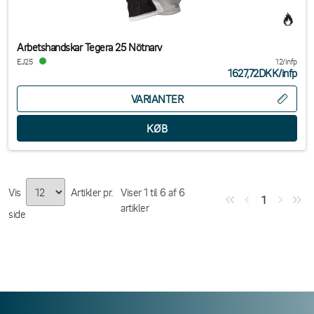
Arbetshandskar Tegera 25 Nötnarv
EJ25
12/infp
1627,72DKK
/
infp
VARIANTER
Vis
Artikler pr.
Viser
1
til
6
af
6
1
artikler
side