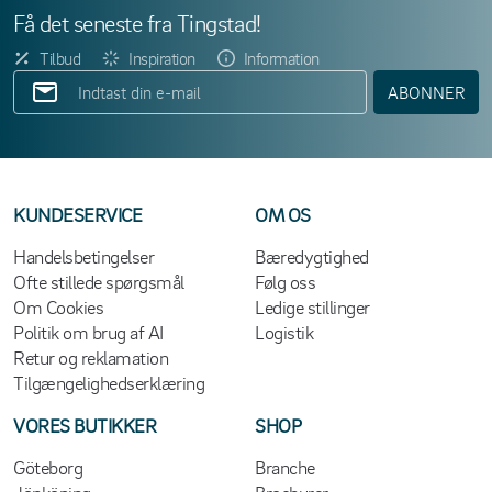
Få det seneste fra Tingstad!
Tilbud
Inspiration
Information
ABONNER
KUNDESERVICE
OM OS
Handelsbetingelser
Bæredygtighed
Ofte stillede spørgsmål
Følg oss
Om Cookies
Ledige stillinger
Politik om brug af AI
Logistik
Retur og reklamation
Tilgængelighedserklæring
VORES BUTIKKER
SHOP
Göteborg
Branche
Jönköping
Brochurer