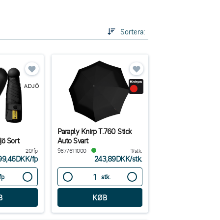
, vores paraplyer er fremragende til logoer og
Sortera:
Paraply Knirp T.760 Stick
jö Sort
Auto Svart
20/fp
9677611000
1/stk.
99,46DKK
/
fp
243,89DKK
/
stk.
fp
stk.