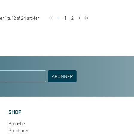
ser
1
til
12
af
24
artikler
1
2
ABONNER
SHOP
Branche
Brochurer