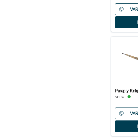
VAR
Paraply Kni
SCT67
VAR