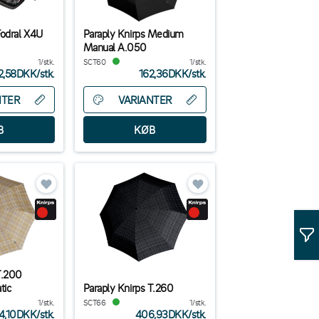
Fodral X4U
Paraply Knirps Medium
Manual A.050
1/stk.
SCT60
1/stk.
2,58DKK
/
stk.
162,36DKK
/
stk.
NTER
VARIANTER
T.200
tic
Paraply Knirps T.260
1/stk.
SCT66
1/stk.
4,10DKK
/
stk.
406,93DKK
/
stk.