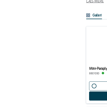
LÆS MERE
Paraplyen har 
tekst. Stilfuld
Galleri
Mini-Parapl
8801050