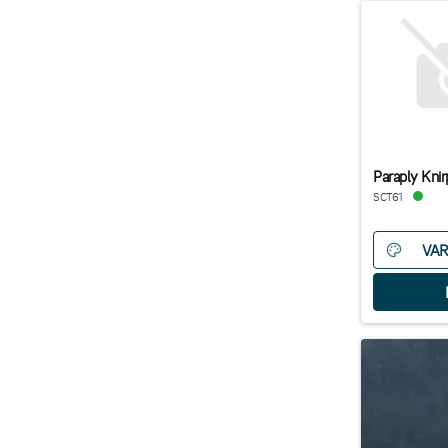
Paraply Kni
SCT61
VAR