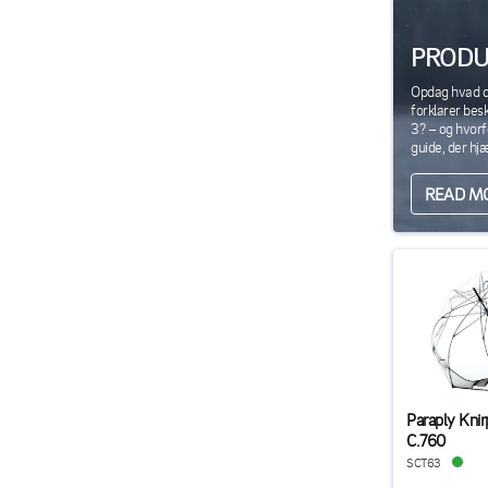
PRODU
Opdag hvad der
forklarer bes
3? – og hvorf
guide, der hj
READ M
Paraply Knir
C.760
SCT63