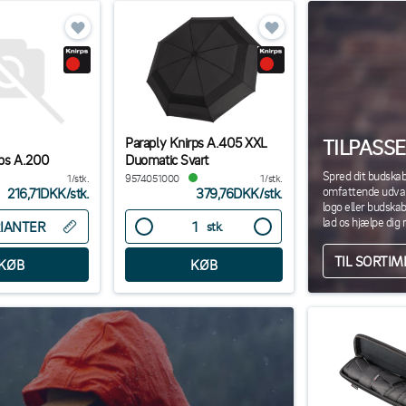
Paraply Knirps A.405 XXL
TILPASS
rps A.200
Duomatic Svart
Spred dit budskab
1/stk.
9574051000
1/stk.
omfattende udvalg
216,71DKK
/
stk.
379,76DKK
/
stk.
logo eller budska
lad os hjælpe dig
IANTER
stk.
TIL SORTI