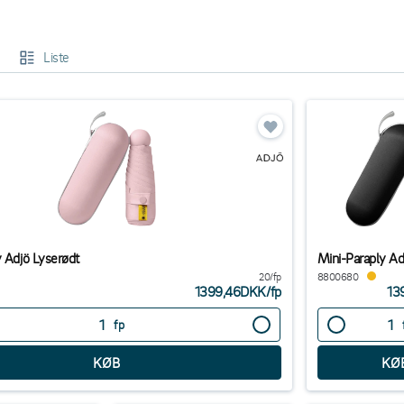
også en meget praktisk markedsføringsflade til dig, der driver en virksomhed
t og praktisk tilbehør på enhver måde!
Liste
y Adjö Lyserødt
Mini-Paraply Ad
20/fp
8800680
1399,46DKK
/
fp
13
fp