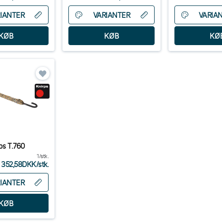
IANTER
VARIANTER
VARIA
rps T.760
1/stk.
352,58DKK
/
stk.
IANTER