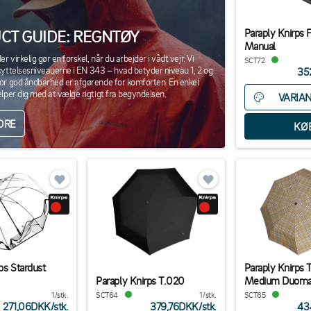
Paraply Knirps 
CT GUIDE: REGNTØY
Manual
 virkelig gør en forskel, når du arbejder i vådt vejr. Vi
SCT72
kyttelsesniveauerne i EN 343 – hvad betyder niveau 1, 2 og
35
or god åndbarhed er afgørende for komforten. En enkel
ælper dig med at vælge rigtigt fra begyndelsen.
VARIA
ORE
ps Stardust
Paraply Knirps 
Paraply Knirps T.020
Medium Duoma
1/stk.
SCT64
1/stk.
SCT65
271,06DKK
/
stk.
379,76DKK
/
stk.
43