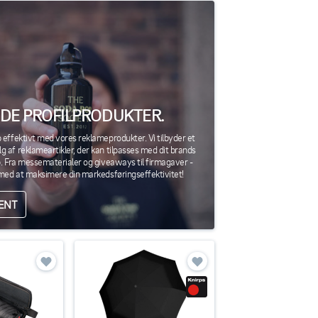
EDE PROFILPRODUKTER.
 effektivt med vores reklameprodukter. Vi tilbyder et
 af reklameartikler, der kan tilpasses med dit brands
b. Fra messematerialer og giveaways til firmagaver -
 med at maksimere din markedsføringseffektivitet!
MENT