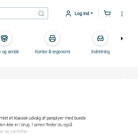
Log ind
e og sende
Kontor & ergonomi
Indretning
Elektr
amlet et klassisk udvalg af paraplyer med buede
n ikke er i brug. I serien finder du også
er og sportsfan.