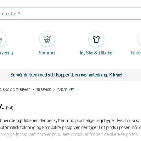
rvering
Sommer
Tøj, Sko & Tilbehør
Pakk
Servér drikken med stil! Kopper til enhver anledning.
Klik her!
, SKO OG TILBEHØR
TILBEHØR
PARAPLYER
.
(24)
t uvurderligt tilbehør, der beskytter mod pludselige regnbyger. Her har vi s
tomatisk foldning og kompakte paraplyer, der tager lidt plads i posen, når de
n og golfparaplyen, som er populære paraplyer for den dedikerede golfspill