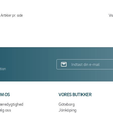
Artikler pr. side
Vi
tion
M OS
VORES BUTIKKER
æredygtighed
Göteborg
ølg oss
Jönköping