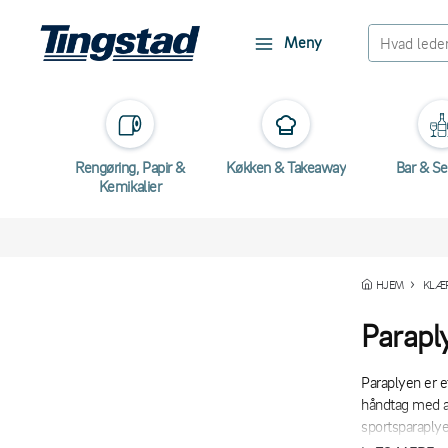
Meny
Rengøring, Papir &
Køkken & Takeaway
Bar & Se
Kemikalier
HJEM
KLÆR
Paraply
Paraplyen er e
håndtag med au
sportsparaplye