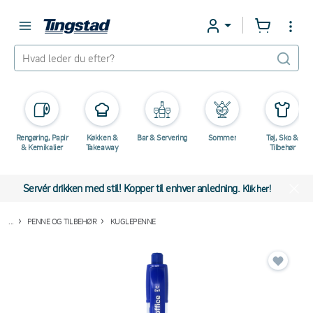
Rengøring, Papir
Køkken &
Bar & Servering
Sommer
Tøj, Sko &
& Kemikalier
Takeaway
Tilbehør
Servér drikken med stil! Kopper til enhver anledning.
Klik her!
...
PENNE OG TILBEHØR
KUGLEPENNE