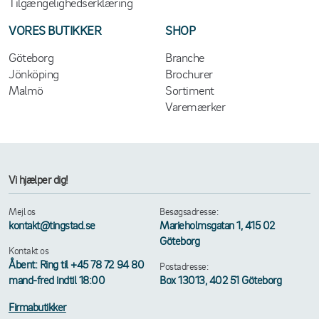
Tilgængelighedserklæring
VORES BUTIKKER
SHOP
Göteborg
Branche
Jönköping
Brochurer
Malmö
Sortiment
Varemærker
Vi hjælper dig!
Mejl os
Besøgsadresse:
kontakt@tingstad.se
Marieholmsgatan 1, 415 02
Göteborg
Kontakt os
Åbent: Ring til +45 78 72 94 80
Postadresse:
mand-fred indtil 18:00
Box 13013, 402 51 Göteborg
Firmabutikker