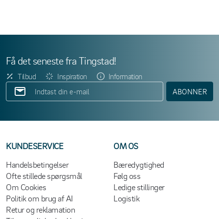
Få det seneste fra Tingstad!
Tilbud
Inspiration
Information
ABONNER
KUNDESERVICE
OM OS
Handelsbetingelser
Bæredygtighed
Ofte stillede spørgsmål
Følg oss
Om Cookies
Ledige stillinger
Politik om brug af AI
Logistik
Retur og reklamation