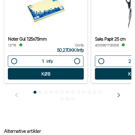
Noter Gul 125x75mm
Saks Papir 25 cm
12776
12/infp
4003801725338
50,27DKK
/
infp
infp
s
Alternative artikler