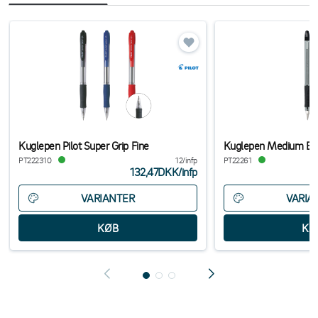
Kuglepen Pilot Super Grip Fine
Kuglepen Medium Bp
PT222310
12/infp
PT22261
132,47DKK
/
infp
VARIANTER
VARIA