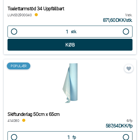
Toalettarmstöd 34 Uppfällbart
LUN532900040
1/stk.
871,60DKK
/
stk.
stk.
POPULÆR
Skiftunderlag 50cm x 65cm
414080
6/fp
587,64DKK
/
fp
fp