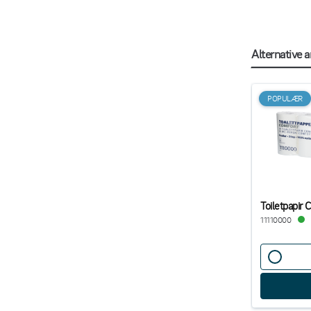
Alternative ar
POPULÆR
Toiletpapir 
11110000