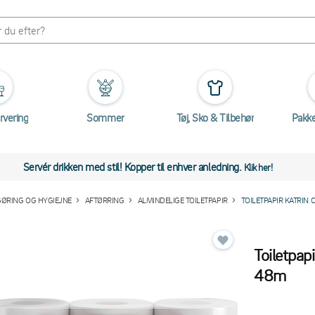
rvering
Sommer
Tøj, Sko & Tilbehør
Pakk
Servér drikken med stil! Kopper til enhver anledning.
Klik her!
ØRING OG HYGIEJNE
AFTØRRING
ALMINDELIGE TOILETPAPIR
TOILETPAPIR KATRIN 
Toiletpap
48m