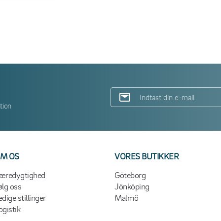
tion
M OS
VORES BUTIKKER
æredygtighed
Göteborg
ølg oss
Jönköping
edige stillinger
Malmö
ogistik