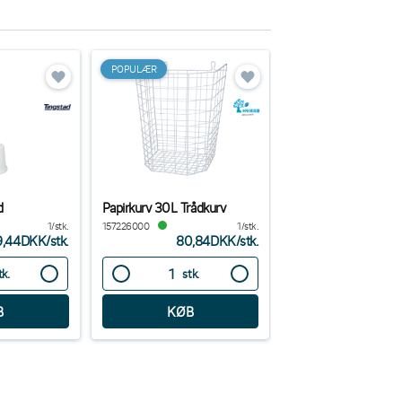
POPULÆR
d
Papirkurv 30L Trådkurv
Toiletbørste Rustfritt
1/stk.
157226000
1/stk.
1353510
9,44DKK
/
stk.
80,84DKK
/
stk.
46,8
tk.
stk.
stk.