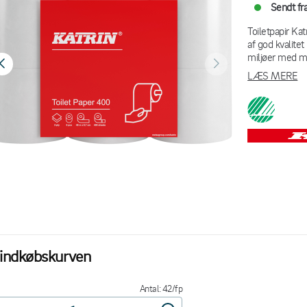
Sendt fra
Toiletpapir Kat
af god kvalitet
miljøer med mi
LÆS MERE
 indkøbskurven
Antal: 42/fp