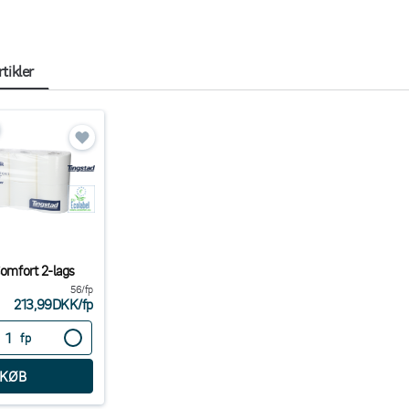
tikler
Comfort 2-lags
56/fp
213,99DKK
/
fp
fp