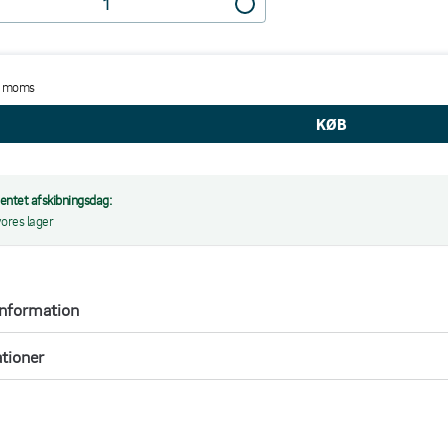
e moms
entet afskibningsdag:
vores lager
information
ationer