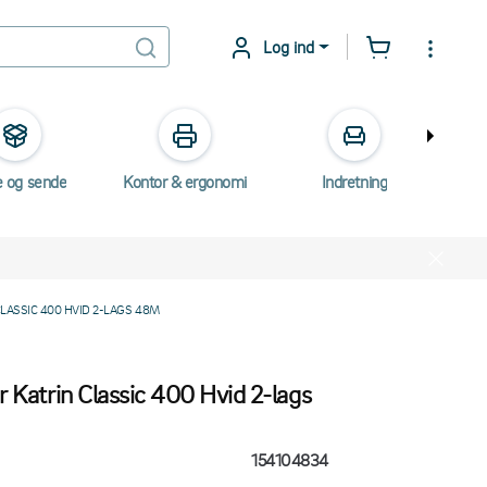
Log ind
e og sende
Kontor & ergonomi
Indretning
Elektr
CLASSIC 400 HVID 2-LAGS 48M
ir Katrin Classic 400 Hvid 2-lags
154104834