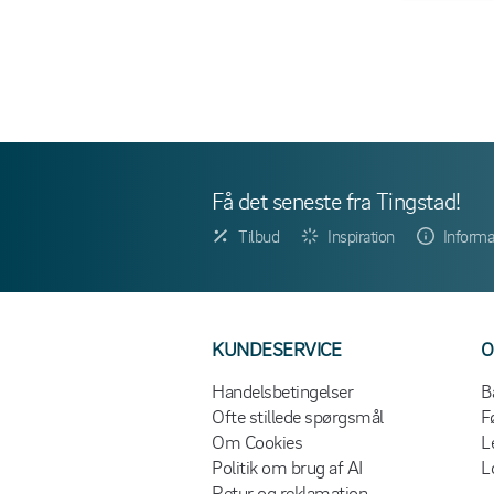
Få det seneste fra Tingstad!
Tilbud
Inspiration
Informa
KUNDESERVICE
O
Handelsbetingelser
B
Ofte stillede spørgsmål
F
Om Cookies
L
Politik om brug af AI
L
Retur og reklamation