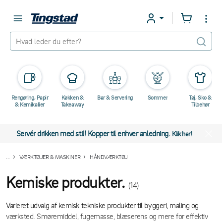
Rengøring, Papir
Køkken &
Bar & Servering
Sommer
Tøj, Sko &
& Kemikalier
Takeaway
Tilbehør
Servér drikken med stil! Kopper til enhver anledning.
Klik her!
...
VÆRKTØJER & MASKINER
HÅNDVÆRKTØJ
Kemiske produkter.
(14)
Varieret udvalg af kemisk tekniske produkter til byggeri, maling og
værksted. Smøremiddel, fugemasse, blæserens og mere for effektiv