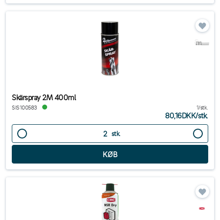
Skärspray 2M 400ml
SIS100583
1/stk.
80,16DKK
/
stk.
stk.