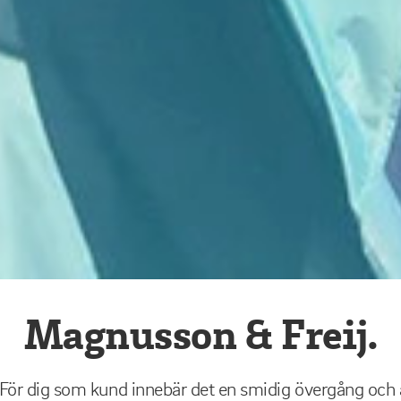
Magnusson & Freij.
 För dig som kund innebär det en smidig övergång och ä