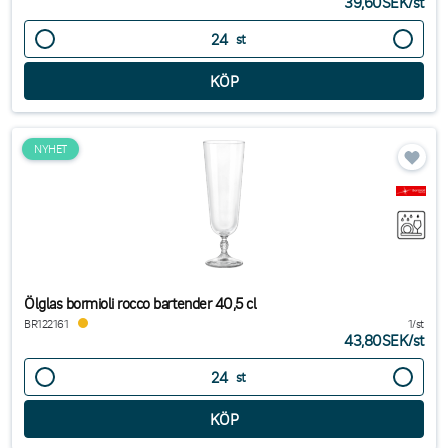
39,60SEK
/
st
st
NYHET
Ölglas bormioli rocco bartender 40,5 cl
BR122161
1/st
43,80SEK
/
st
st