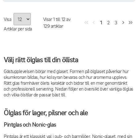
Visa
Visar
1
till
12
av
1
2
3
129
artiklar
Artiklar per sida
Välj rätt ölglas till din öllista
Gästupplevelsen börjar med glaset. Formen på ölglaset påverkar hur
skumkronan bildas, hur kolsyran bevaras och hur aromerna upplevs.
Rätt glas framhäver ölets karaktär och bidrar till en mer genomtänkt
och professionell servering. Nedan följer en översikt över vanliga ölglas
och vilka ölstilar de passar bäst till.
Ölglas för lager, pilsner och ale
Pintglas och Nonic-glas
Pintglas är ett klassiskt val i pub- och barmiljöer. Nonic-glaset, med sin