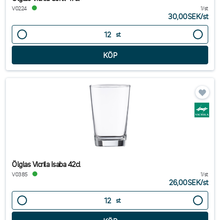
V0224
1/st
30,00SEK
/
st
st
Ölglas Vicrila Isaba 42cl
V0385
1/st
26,00SEK
/
st
st