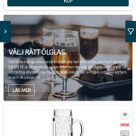
VÄLJ RÄTT ÖLGLAS.
Det finns många olika sorters öl som alla har olika smak, arom och karaktär.
För att få ut de mesta av upplevelsen kan du välja ett ölglas som hjälper till
att förhöja drycken. Här får du tips på olika typer av ölglas och vilka sorters
öl som de passar till.
LÄS MER