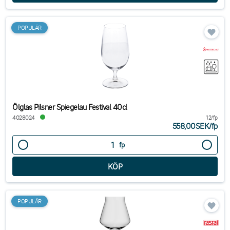
POPULÄR
Ölglas Pilsner Spiegelau Festival 40cl
4028024
12/fp
558,00SEK
/
fp
fp
POPULÄR