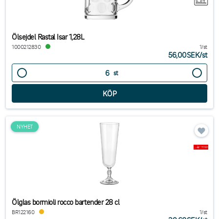
Ölsejdel Rastal Isar 1,28L
1000212830
1/st
56,00SEK
/
st
st
NYHET
Ölglas bormioli rocco bartender 28 cl
BR122160
1/st