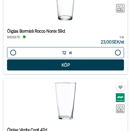
Ölglas Bormioli Rocco Nonix 59cl
8605379
1/st
23,00SEK
/
st
st
Ölglas Vicrila Conil 47cl