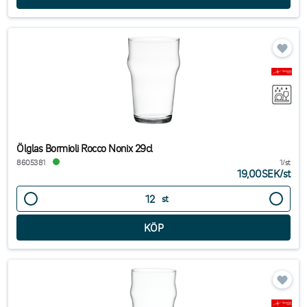
Ölglas Bormioli Rocco Nonix 29cl
8605381
1/st
19,00SEK
/
st
st