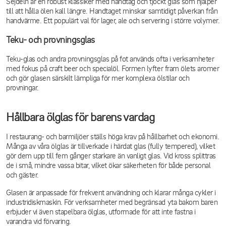
Sejdeln är en robust klassiker med handtag och tjockt glas som hjälper
till att hålla ölen kall längre. Handtaget minskar samtidigt påverkan från
handvärme. Ett populärt val för lager, ale och servering i större volymer.
Teku- och provningsglas
Teku-glas och andra provningsglas på fot används ofta i verksamheter
med fokus på craft beer och specialöl. Formen lyfter fram ölets aromer
och gör glasen särskilt lämpliga för mer komplexa ölstilar och
provningar.
Hållbara ölglas för barens vardag
I restaurang- och barmiljöer ställs höga krav på hållbarhet och ekonomi.
Många av våra ölglas är tillverkade i härdat glas (fully tempered), vilket
gör dem upp till fem gånger starkare än vanligt glas. Vid kross splittras
de i små, mindre vassa bitar, vilket ökar säkerheten för både personal
och gäster.
Glasen är anpassade för frekvent användning och klarar många cykler i
industridiskmaskin. För verksamheter med begränsad yta bakom baren
erbjuder vi även stapelbara ölglas, utformade för att inte fastna i
varandra vid förvaring.