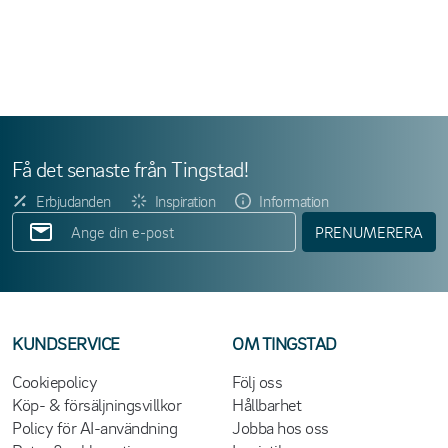
Få det senaste från Tingstad!
Erbjudanden
Inspiration
Information
PRENUMERERA
KUNDSERVICE
OM TINGSTAD
Cookiepolicy
Följ oss
Köp- & försäljningsvillkor
Hållbarhet
Policy för AI-användning
Jobba hos oss