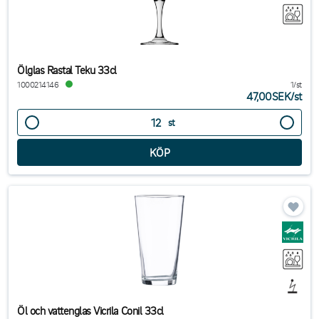
Ölglas Rastal Teku 33cl
1000214146
1/st
47,00SEK
/
st
st
Öl och vattenglas Vicrila Conil 33cl