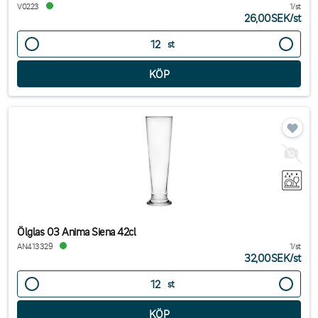
V0223
1/st
26,00SEK
/
st
st
Ölglas 03 Anima Siena 42cl
AN413329
1/st
32,00SEK
/
st
st