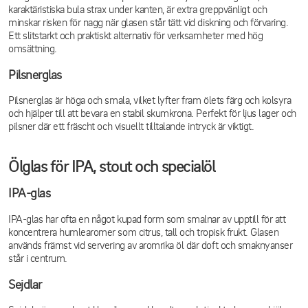
karaktäristiska bula strax under kanten, är extra greppvänligt och
minskar risken för nagg när glasen står tätt vid diskning och förvaring.
Ett slitstarkt och praktiskt alternativ för verksamheter med hög
omsättning.
Pilsnerglas
Pilsnerglas är höga och smala, vilket lyfter fram ölets färg och kolsyra
och hjälper till att bevara en stabil skumkrona. Perfekt för ljus lager och
pilsner där ett fräscht och visuellt tilltalande intryck är viktigt.
Ölglas för IPA, stout och specialöl
IPA-glas
IPA-glas har ofta en något kupad form som smalnar av upptill för att
koncentrera humlearomer som citrus, tall och tropisk frukt. Glasen
används främst vid servering av aromrika öl där doft och smaknyanser
står i centrum.
Sejdlar