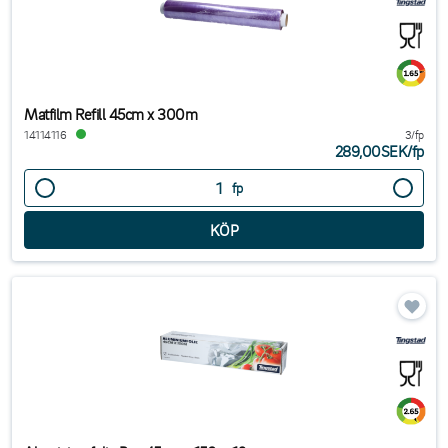
Matfilm Refill 45cm x 300m
14114116
3/fp
289,00SEK
/
fp
fp