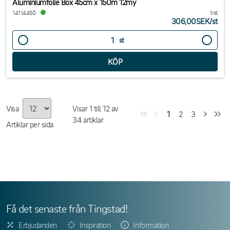
Aluminiumfolie Box 45cm x 150m 12my
14114450
1/st
306,00SEK
/
st
st
Visa
Visar
1
till
12
av
1
2
3
34
artiklar
Artiklar per sida
Få det senaste från Tingstad!
Erbjudanden
Inspiration
Information