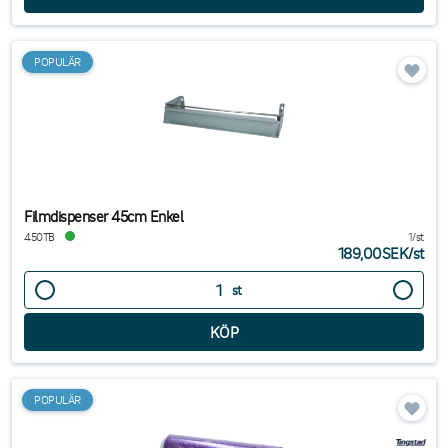
POPULÄR
Filmdispenser 45cm Enkel
450TB
1/st
189,00SEK
/
st
st
POPULÄR