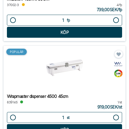
37002-3
4/fp
739,00SEK
/
fp
fp
POPULÄR
Wrapmaster dispenser 4500 45cm
639145
1/st
919,00SEK
/
st
st