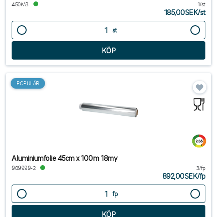
450MB
1/st
185,00SEK
/
st
st
POPULÄR
Aluminiumfolie 45cm x 100m 18my
909999-2
3/fp
892,00SEK
/
fp
fp