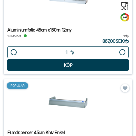
Aluminiumfolie 45cm x150m 12my
14145150
3/fp
867,00SEK
/
fp
fp
POPULÄR
Filmdispenser 45cm Kniv Enkel