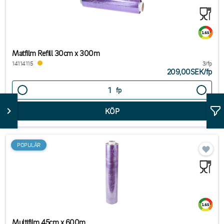
Matfilm Refill 30cm x 300m
14114115
3/fp
209,00SEK
/
fp
fp
POPULÄR
Multifilm 45cm x 600m