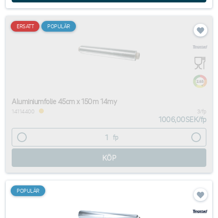
ERSATT
POPULÄR
Aluminiumfolie 45cm x 150m 14my
14114400
3/fp
1006,00SEK
/
fp
fp
POPULÄR