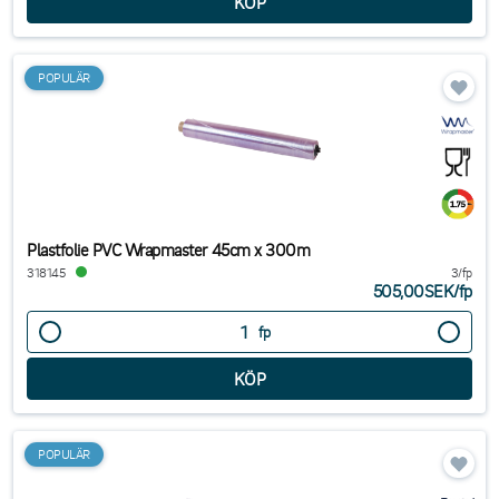
POPULÄR
Plastfolie PVC Wrapmaster 45cm x 300m
318145
3/fp
505,00SEK
/
fp
fp
POPULÄR