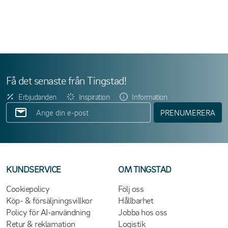
Få det senaste från Tingstad!
Erbjudanden
Inspiration
Information
PRENUMERERA
KUNDSERVICE
OM TINGSTAD
Cookiepolicy
Följ oss
Köp- & försäljningsvillkor
Hållbarhet
Policy för AI-användning
Jobba hos oss
Retur & reklamation
Logistik