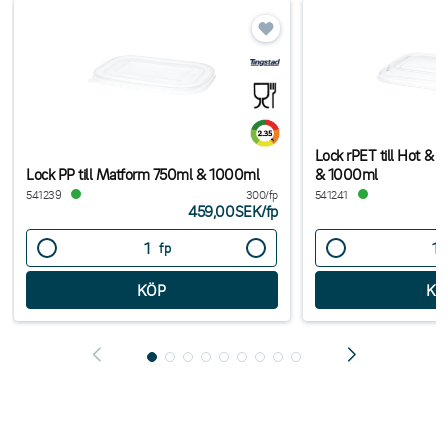
Lock rPET till Hot &
Lock PP till Matform 750ml & 1000ml
& 1000ml
541239
300/fp
541241
459,00SEK
/
fp
fp