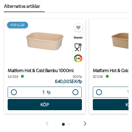
Alternativa artiklar
POPULÄR
Matform Hot & Cold Bambu 1000ml
Matform Hot & Cold 
541238
300/fp
521238
640,00SEK
/
fp
fp