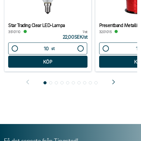
Star Trading Clear LED-Lampa
Presentband Metalli
3510110
1/st
3201015
22,00SEK
/
st
st
Få det senaste från Tingstad!