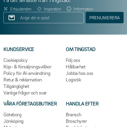
Erbjudanden
Inspiration
Information
PRENUMERERA
KUNDSERVICE
OM TINGSTAD
Cookiepolicy
Följ oss
Köp- & försäljningsvillkor
Hållbarhet
Policy för AI-användning
Jobba hos oss
Retur & reklamation
Logistik
Tillgänglighet
Vanliga frågor och svar
VÅRA FÖRETAGSBUTIKER
HANDLA EFTER
Göteborg
Bransch
Jönköping
Broschyrer