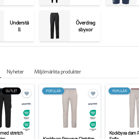
Understä
Överdrag
ll
sbyxor
Nyheter
Miljömärkta produkter
OUTLET
POPULÄR
POPULÄR
 med stretch
Kockbyxa dam 
ias
Kockbyxa Prowear Christian
Sofia