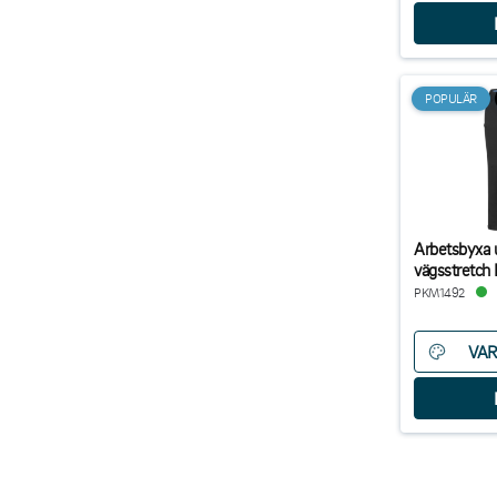
POPULÄR
Arbetsbyxa 
vägsstretch
PKM1492
VAR