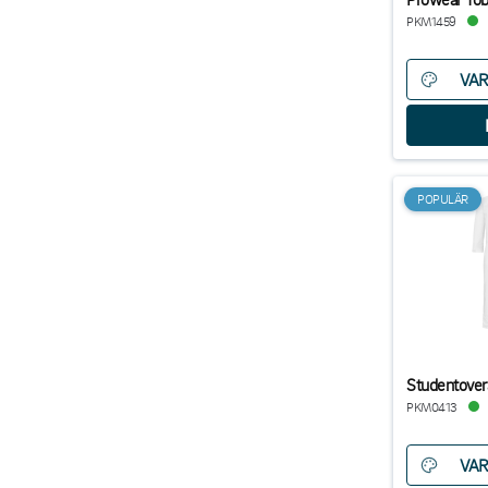
PKM1459
VAR
POPULÄR
Studentovera
PKM0413
VAR