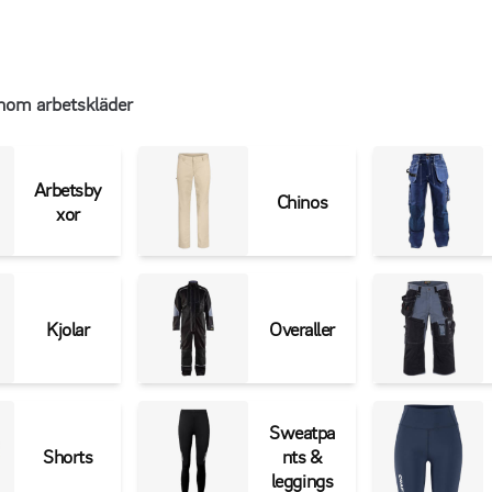
m ger stöd och komfort hela dagen. Upptäck vårt sortiment och hitta de under
inom arbetskläder
Arbetsby
Chinos
xor
Kjolar
Overaller
Sweatpa
Shorts
nts &
leggings