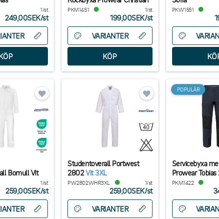
1/st
PKM1451
1/st
PKW1551
249,00SEK
/
st
199,00SEK
/
st
1
IANTER
VARIANTER
VARIA
POPULÄR
Studentoverall Portwest
Servicebyxa me
ll Bomull Vit
2802
Vit 3XL
Prowear Tobias 
1/st
PW2802WHR3XL
1/st
PKM1422
259,00SEK
/
st
259,00SEK
/
st
3
IANTER
VARIANTER
VARIA