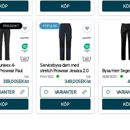
PRISSÄNKT
POPULÄR
unisex 4-
Servicebyxa dam med
 Prowear Paul
stretch Prowear Jessica 2.0
Byxa Herr Sege
1/st
PKW1522
1/st
SE8619201
359,00SEK
/
st
349,00SEK
/
st
4
IANTER
VARIANTER
VARIA