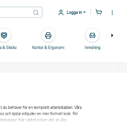
Logga in
a & Skicka
Kontor & Ergonomi
Inredning
E
lt du behöver för en komplett arbetsklädsel. Våra
os och kjolar erbjuder en mer formell look. För
arbetsdagar. När vädret kräver det, är våra
 den ultimata basen har vi underställ och