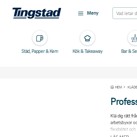
Meny
Städ, Papper & Kem
Kök & Takeaway
Bar & Se
HEM
KLÄDE
Profess
Klä dig rätt f
arbetsbyxor oc
flexibilitet oc
överdragsbyxor