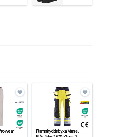
Prowear
Flamskyddsbyxa Varsel
Blåkläder 1579 Klass 2