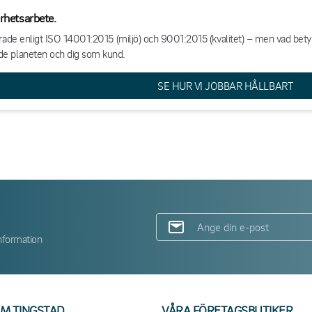
arhetsarbete.
ierade enligt ISO 14001:2015 (miljö) och 9001:2015 (kvalitet) – men vad bety
de planeten och dig som kund.
SE HUR VI JOBBAR HÅLLBART
nformation
M TINGSTAD
VÅRA FÖRETAGSBUTIKER