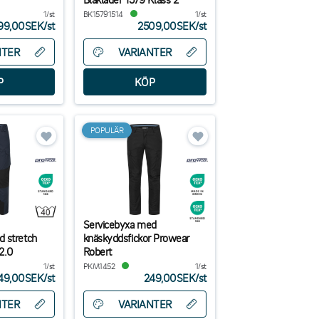
1/st
BK15791514
1/st
99,00SEK
/
st
2509,00SEK
/
st
NTER
VARIANTER
POPULÄR
Servicebyxa med
d stretch
knäskyddsfickor Prowear
2.0
Robert
1/st
PKM1452
1/st
49,00SEK
/
st
249,00SEK
/
st
NTER
VARIANTER