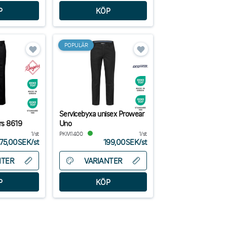
POPULÄR
Servicebyxa unisex Prowear
rs 8619
Uno
1/st
PKM1400
1/st
75,00SEK
/
st
199,00SEK
/
st
NTER
VARIANTER