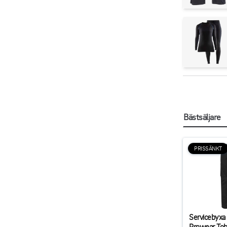
Bästsäljare
PRISSÄNKT
Servicebyxa
Prowear Tob