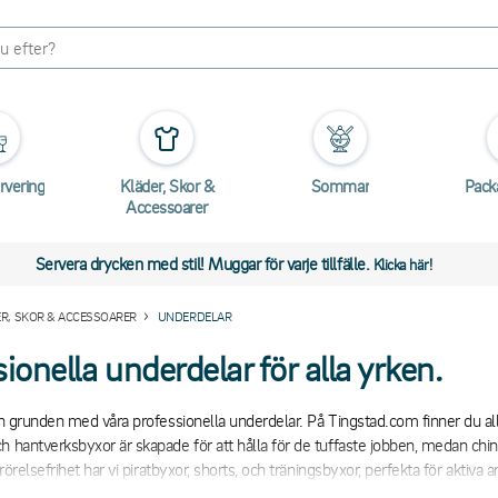
rvering
Kläder, Skor &
Sommar
Pack
Accessoarer
Servera drycken med stil! Muggar för varje tillfälle.
Klicka här!
R, SKOR & ACCESSOARER
UNDERDELAR
ionella underdelar för alla yrken.
rån grunden med våra professionella underdelar. På Tingstad.com finner du al
h hantverksbyxor är skapade för att hålla för de tuffaste jobben, medan chin
h rörelsefrihet har vi piratbyxor, shorts, och träningsbyxor, perfekta för aktiva 
 och vinteranpassade hängselbyxor idealiska för att hålla kylan ute. Och för