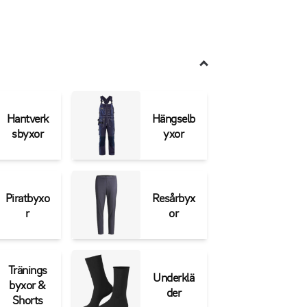
delar som passar just ditt yrke och din stil.
Hantverk
Hängselb
sbyxor
yxor
Piratbyxo
Resårbyx
r
or
Tränings
Underklä
byxor &
der
Shorts