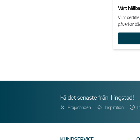
Vårt hållb
Vi är certif
påverkar bå
Få det senaste från Tingstad!
Erbjudanden
Inspiration
I
KUNDSERVICE
O