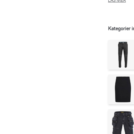
LÄS MER
underkläder so
Kategorier 