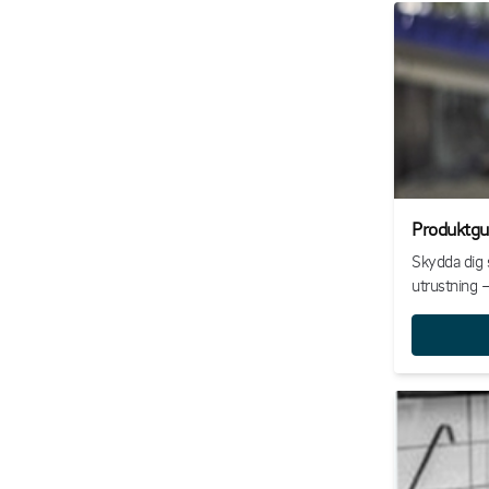
Produktgui
Skydda dig s
utrustning –