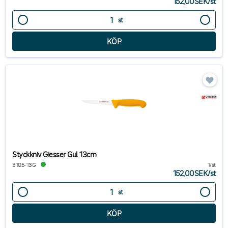
152,00SEK
/
st
st
Styckkniv Giesser Gul 13cm
3105-13G
1/st
152,00SEK
/
st
st