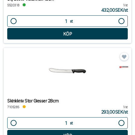
5520318
1/st
432,00SEK
/
st
st
Skinkkniv Stor Giesser 28cm
710528S
1/st
293,00SEK
/
st
st