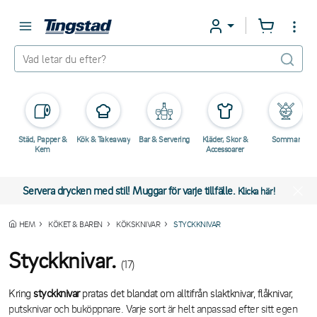
Städ, Papper &
Kök & Takeaway
Bar & Servering
Kläder, Skor &
Sommar
Kem
Accessoarer
Servera drycken med stil! Muggar för varje tillfälle.
Klicka här!
HEM
KÖKET & BAREN
KÖKSKNIVAR
STYCKKNIVAR
Styckknivar.
(17)
Kring
styckknivar
pratas det blandat om alltifrån slaktknivar, flåknivar,
putsknivar och buköppnare. Varje sort är helt anpassad efter sitt egen