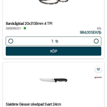
Bandsågblad 20x3135mm 4 TPI
55599990311
5/fp
984,00SEK
/
fp
fp
Slaktkniv Giesser olivslipad Svart 24cm