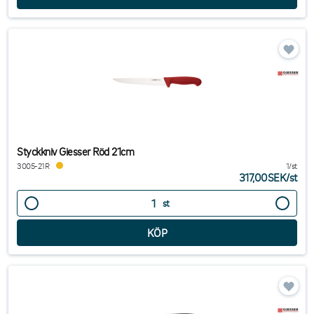
Styckkniv Giesser Röd 21cm
3005-21R
1/st
317,00SEK
/
st
st