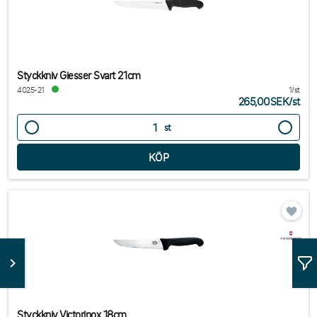
Styckkniv Giesser Svart 21cm
4025-21
1/st
265,00SEK
/
st
st
Styckkniv Victorinox 18cm