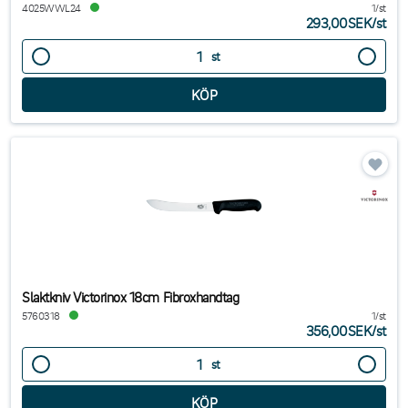
4025WWL24
1/st
293,00SEK
/
st
st
Slaktkniv Victorinox 18cm Fibroxhandtag
5760318
1/st
356,00SEK
/
st
st