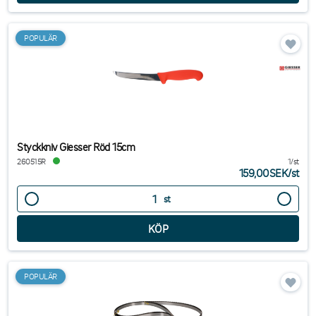
POPULÄR
Styckkniv Giesser Röd 15cm
260515R
1/st
159,00SEK
/
st
st
POPULÄR