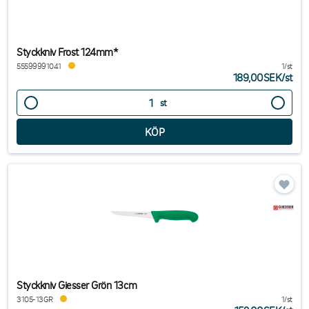
Styckkniv Frost 124mm*
55599991041
1/st
189,00SEK
/
st
st
Styckkniv Giesser Grön 13cm
3105-13GR
1/st