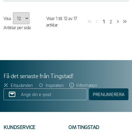
Visa
Visar
1
till
12
av
17
1
2
artiklar
Artiklar per sida
Få det senaste från Tingstad!
Erbjudanden
Inspiration
Information
PRENUMERERA
KUNDSERVICE
OM TINGSTAD