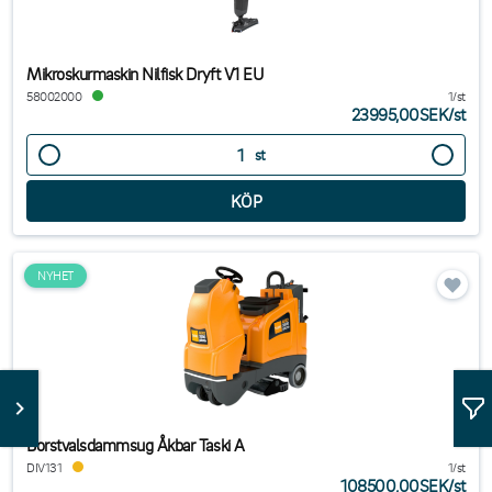
Mikroskurmaskin Nilfisk Dryft V1 EU
58002000
1/st
23995,00SEK
/
st
st
NYHET
Borstvalsdammsug Åkbar Taski A
DIV131
1/st
108500,00SEK
/
st