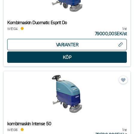
Kombimaskin Duomatic Esprit Do
WE104
1/st
79000,00SEK
/
st
VARIANTER
kombimaskin Intense 50
WE106
1/st