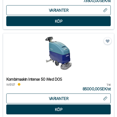
73500,00SEK
/
st
VARIANTER
Kombimaskin Intense 50 Med DOS
WE107
1/st
85000,00SEK
/
st
VARIANTER