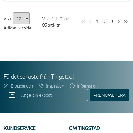
Visa
Visar
1
till
12
av
1
2
3
85
artiklar
Artiklar per sida
Få det senaste från Tingstad!
Erbjudanden
Inspiration
Information
PRENUMERERA
KUNDSERVICE
OM TINGSTAD