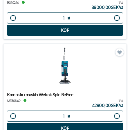
9310214
1/st
39000,00SEK
/
st
st
Kombiskurmaskin Wetrok Spin BeFree
MF50640
1/st
42900,00SEK
/
st
st