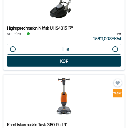
Highspeedmaskin Nilfisk UHS4315 17"
NO15192835
1/st
25811,00SEK
/
st
st
Kombiskurmaskin Taski 360 Pad 9"