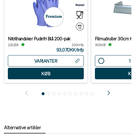
Nitrilhandsker Pudefri Blå 200-pak
Filmudruller 30cm Kn
220256
200/infp
300MB
93,07DKK
/
infp
VARIANTER
s
Alternative artikler