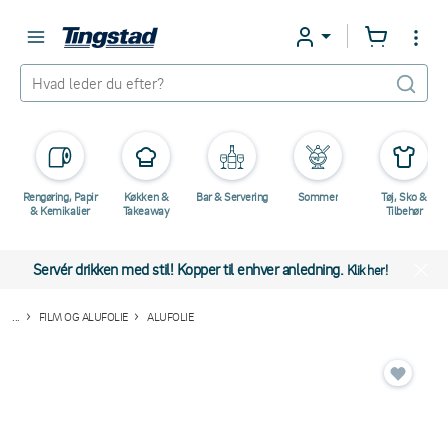
Rengøring, Papir
Køkken &
Bar & Servering
Sommer
Tøj, Sko &
& Kemikalier
Takeaway
Tilbehør
Servér drikken med stil! Kopper til enhver anledning.
Klik her!
...
FILM OG ALUFOLIE
ALUFOLIE