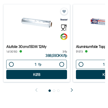
Alufolie 30cmx150M 12My
Aluminiumfolie Toppi
14130150
3/fp
91573
388,59DKK
/
fp
fp
s