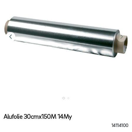
Alufolie 30cmx150M 14My
14114100