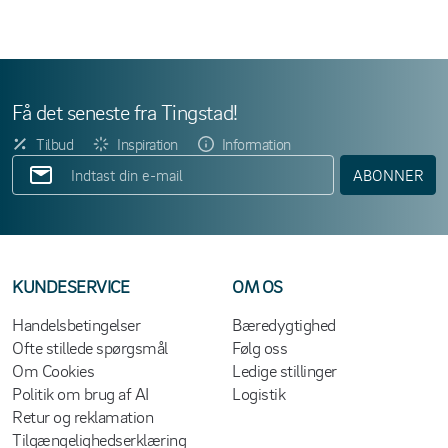
Få det seneste fra Tingstad!
Tilbud
Inspiration
Information
ABONNER
KUNDESERVICE
OM OS
Handelsbetingelser
Bæredygtighed
Ofte stillede spørgsmål
Følg oss
Om Cookies
Ledige stillinger
Politik om brug af AI
Logistik
Retur og reklamation
Tilgængelighedserklæring