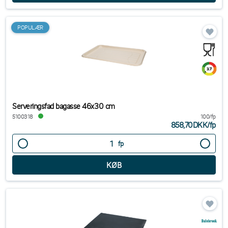
POPULÆR
Serveringsfad bagasse 46x30 cm
5100318
100/fp
858,70DKK
/
fp
fp