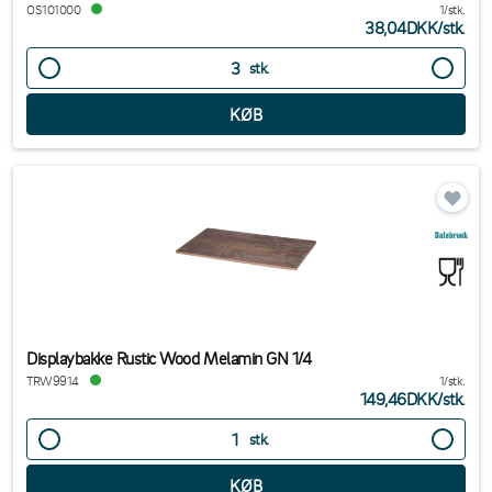
OS101000
1/stk.
38,04DKK
/
stk.
stk.
Displaybakke Rustic Wood Melamin GN 1/4
TRW9914
1/stk.
149,46DKK
/
stk.
stk.