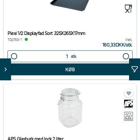
Plexi 1/2 Displayfad Sort 325X265X17mm
TD2753-1
1/stk.
160,33DKK
/
stk.
stk.
APS Glasburk med lock 2 liter