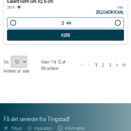
Exxent Form GN 1/2, 6 cm
25115
1/stk.
252,04DKK
/
stk.
stk.
Vis
Viser
1
til
12
af
1
2
3
99
artikler
Artikler pr. side
Få det seneste fra Tingstad!
Tilbud
Inspiration
Information