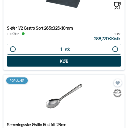
Skifer 1/2 Gastro Sort 265x325x10mm
TBS9912
1/stk.
288,72DKK
/
stk.
stk.
POPULÆR
Serveringsske Østlin Rustfrit 28cm