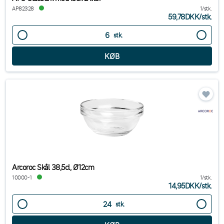
AP82328
1/stk.
59,78DKK
/
stk.
stk.
Arcoroc Skål 38,5cl, Ø12cm
10000-1
1/stk.
14,95DKK
/
stk.
stk.