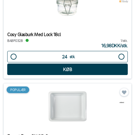
Cosy Glasburk Med Lock 18cl
BABP032B
1/stk.
16,98DKK
/
stk.
stk.
POPULÆR