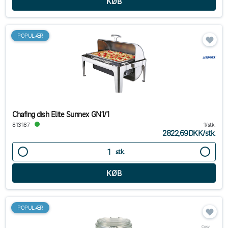
POPULÆR
Chafing dish Elite Sunnex GN1/1
813187
1/stk.
2822,69DKK
/
stk.
stk.
POPULÆR