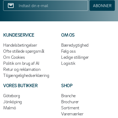
ABONNER
KUNDESERVICE
OM OS
Handelsbetingelser
Bæredygtighed
Ofte stillede spørgsmål
Følg oss
Om Cookies
Ledige stillinger
Politik om brug af AI
Logistik
Retur og reklamation
Tilgængelighedserklæring
VORES BUTIKKER
SHOP
Göteborg
Branche
Jönköping
Brochurer
Malmö
Sortiment
Varemærker