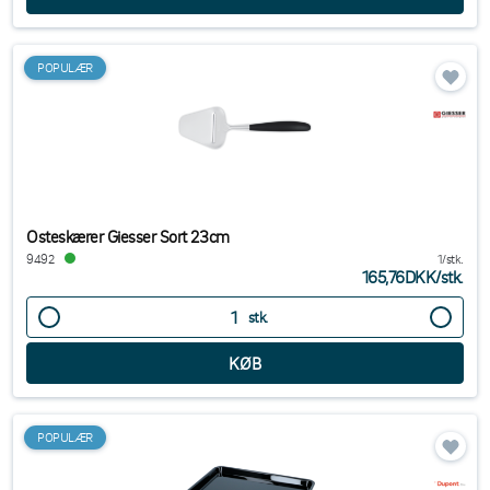
POPULÆR
Osteskærer Giesser Sort 23cm
9492
1/stk.
165,76DKK
/
stk.
stk.
POPULÆR