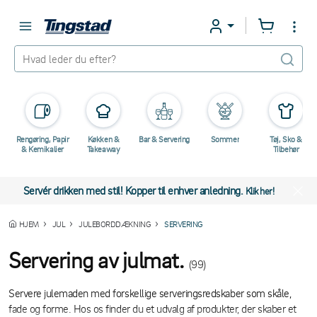
Rengøring, Papir
Køkken &
Bar & Servering
Sommer
Tøj, Sko &
& Kemikalier
Takeaway
Tilbehør
Servér drikken med stil! Kopper til enhver anledning.
Klik her!
HJEM
JUL
JULEBORDDÆKNING
SERVERING
Servering av julmat.
(99)
Servere julemaden med forskellige serveringsredskaber som skåle,
fade og forme. Hos os finder du et udvalg af produkter, der skaber et