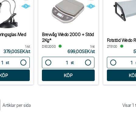
oringsglas Med
Brevvåg Wedo 2000 + Stöd
2Kg*
Fotstöd Wedo R
1/st
D502000
1/st
275100
379,00SEK
/
st
699,00SEK
/
st
5
st
st
Artiklar per sida
Visar
1
t