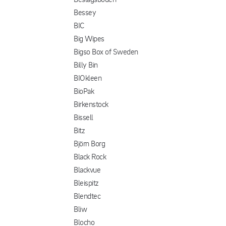
Bessey
BIC
Big Wipes
Bigso Box of Sweden
Billy Bin
BIOkleen
BioPak
Birkenstock
Bissell
Bitz
Björn Borg
Black Rock
Blackvue
Bleispitz
Blendtec
Bliw
Blocho