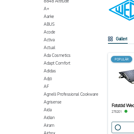
8848 Altitude
A+
Aarke
ABUS
Acode
Galleri
Activa
Actual
Ada Cosmetics
POPULÄR
Adapt Comfort
Adidas
Adjö
AF
Agnelli Professional Cookware
Agrisense
Fotstöd We
Aida
275201
Aidian
Airam
Airbox