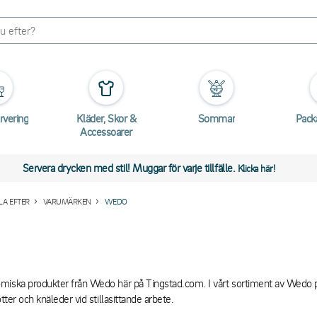
rvering
Kläder, Skor &
Sommar
Pack
Accessoarer
Servera drycken med stil! Muggar för varje tillfälle.
Klicka här!
A EFTER
VARUMÄRKEN
WEDO
iska produkter från Wedo här på Tingstad.com. I vårt sortiment av Wedo p
ötter och knäleder vid stillasittande arbete.