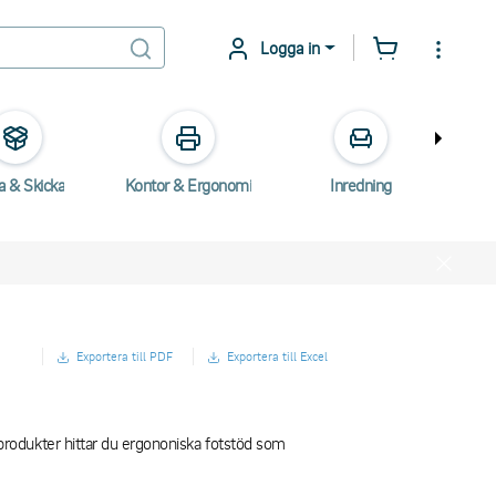
Logga in
a & Skicka
Kontor & Ergonomi
Inredning
E
Exportera till PDF
Exportera till Excel
rodukter hittar du ergononiska fotstöd som