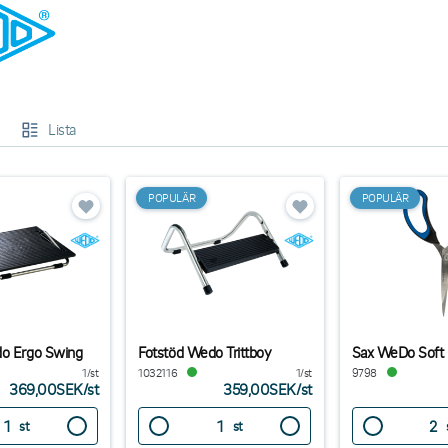
Lista
POPULÄR
POPULÄR
do Ergo Swing
Fotstöd Wedo Trittboy
Sax WeDo Soft
1/st
1032116
1/st
9798
369,00SEK
/
st
359,00SEK
/
st
st
st