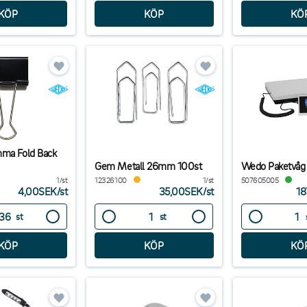
mma Fold Back
Gem Metall 26mm 100st
Wedo Paketvåg
1/st
12326100
1/st
507605005
4,00SEK
/
st
35,00SEK
/
st
18
st
st