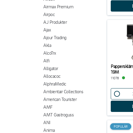
Airmax Premium
Airpoc
AJ Produkter
Ajax
Ajour Trading
Akla
AlcoTrx
Alfi
Pappersklä
Alligator
19M
Allocacoc
11078
AlphraMedic
Ambientair Collections
American Tourister
AMF
AMT Gastroguss
ANI
POPULÄR
Anima