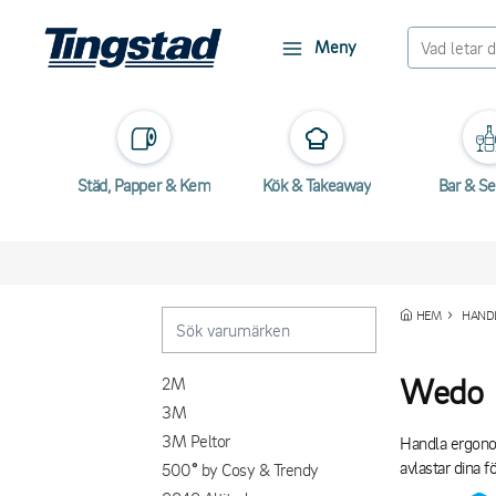
Meny
Städ, Papper & Kem
Kök & Takeaway
Bar & Se
HEM
HANDL
Wedo
2M
3M
3M Peltor
Handla ergonom
avlastar dina f
500° by Cosy & Trendy