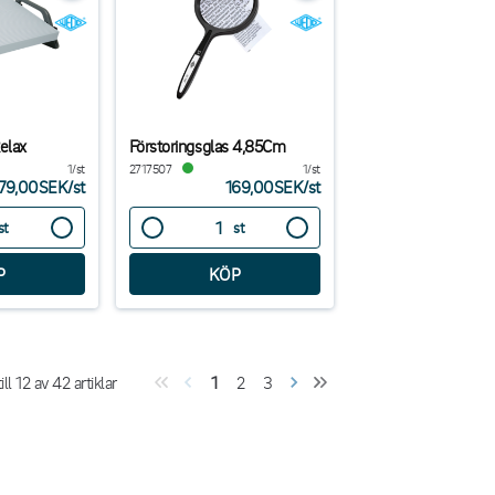
elax
Förstoringsglas 4,85Cm
1/st
2717507
1/st
79,00SEK
/
st
169,00SEK
/
st
st
st
ill
12
av
42
artiklar
1
2
3