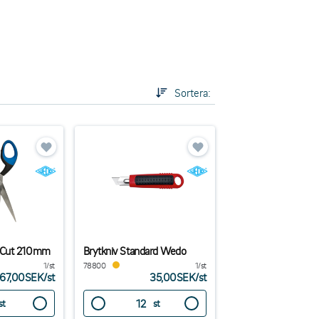
Sortera:
 Cut 210mm
Brytkniv Standard Wedo
1/st
78800
1/st
67,00SEK
/
st
35,00SEK
/
st
st
st