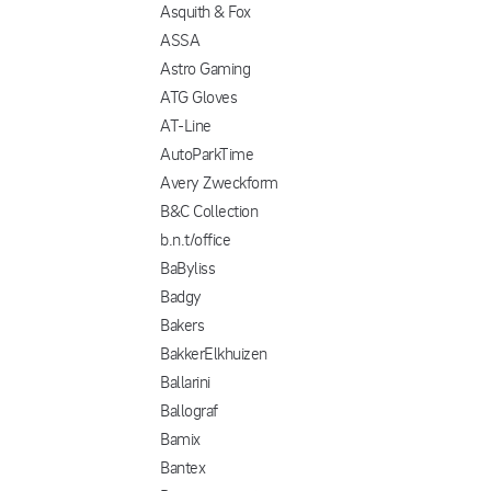
Asquith & Fox
ASSA
Astro Gaming
ATG Gloves
AT-Line
AutoParkTime
Avery Zweckform
B&C Collection
b.n.t/office
BaByliss
Badgy
Bakers
BakkerElkhuizen
Ballarini
Ballograf
Bamix
Bantex