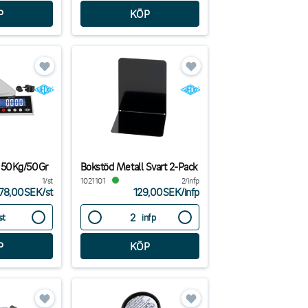
 50Kg/50Gr
Bokstöd Metall Svart 2-Pack
1/st
1021101
2/infp
78,00SEK
/
st
129,00SEK
/
infp
st
infp