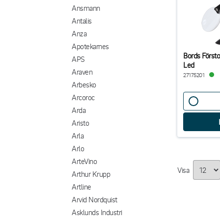
Ansmann
Antalis
Anza
Apotekarnes
Bords Först
APS
Led
Araven
27175201
Arbesko
Arcoroc
Arda
Aristo
Arla
Arlo
ArteVino
Visa
Arthur Krupp
Artline
Arvid Nordquist
Asklunds Industri