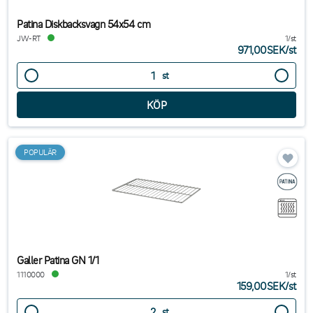
Patina Diskbacksvagn 54x54 cm
JW-RT
1/st
971,00SEK
/
st
st
POPULÄR
Galler Patina GN 1/1
1110000
1/st
159,00SEK
/
st
st