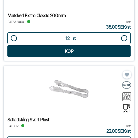
Matsked Bistro Classic 200mm
PAT532000
1/st
35,00SEK
/
st
st
Salladstång Svart Plast
PAT302
1/st
22,00SEK
/
st