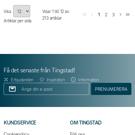
Visa
Visar
1
till
12
av
1
2
3
213
artiklar
Artiklar per sida
Få det senaste från Tingstad!
Erbjudanden
Inspiration
Information
PRENUMERERA
KUNDSERVICE
OM TINGSTAD
Cookiepolicy
Följ oss