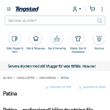
Städ, Papper &
Kök & Takeaway
Bar & Servering
Kläder, Skor &
Sommar
Kem
Accessoarer
Servera drycken med stil! Muggar för varje tillfälle.
Klicka här!
HEM
HANDLA EFTER
VARUMÄRKEN
PATINA
Exportera till PDF
Exportera till Excel
Patina
Patina – professionell köksutrustning för