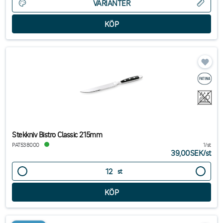
VARIANTER
Stekkniv Bistro Classic 215mm
PAT538000
1/st
39,00SEK
/
st
st