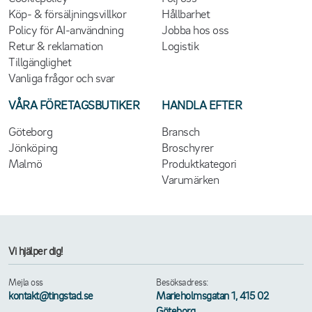
Köp- & försäljningsvillkor
Hållbarhet
Policy för AI-användning
Jobba hos oss
Retur & reklamation
Logistik
Tillgänglighet
Vanliga frågor och svar
VÅRA FÖRETAGSBUTIKER
HANDLA EFTER
Göteborg
Bransch
Jönköping
Broschyrer
Malmö
Produktkategori
Varumärken
Vi hjälper dig!
Mejla oss
Besöksadress:
kontakt@tingstad.se
Marieholmsgatan 1, 415 02
Göteborg