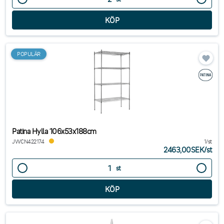
POPULÄR
Patina Hylla 106x53x188cm
JWCN422174
1/st
2463,00SEK
/
st
st