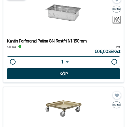
Kantin Perforerad Patina GN Rostfri 1/1-150mm
511150
1/st
506,00SEK
/
st
st