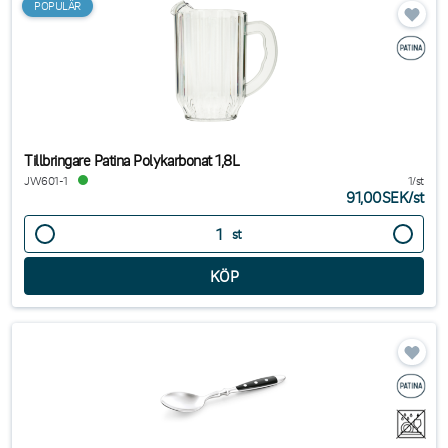
POPULÄR
Tillbringare Patina Polykarbonat 1,8L
JW601-1
1/st
91,00SEK
/
st
st