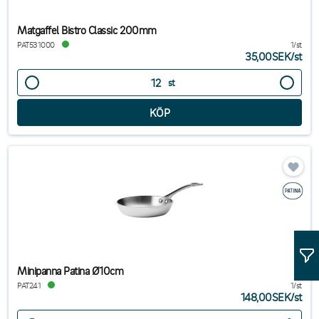
Matgaffel Bistro Classic 200mm
PAT531000
1/st
35,00SEK
/
st
st
Minipanna Patina Ø10cm
PAT241
1/st
148,00SEK
/
st