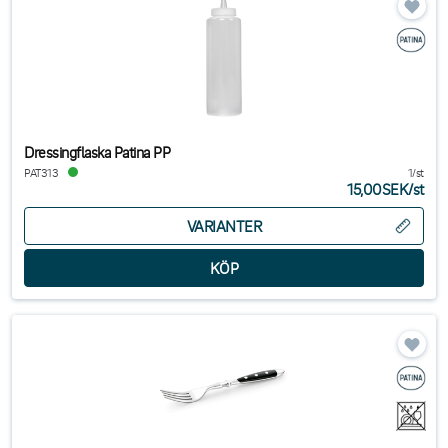
Dressingflaska Patina PP
PAT313
1/st
15,00SEK
/
st
VARIANTER