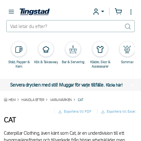
Städ, Papper &
Kök & Takeaway
Bar & Servering
Kläder, Skor &
Sommar
Kem
Accessoarer
Servera drycken med stil! Muggar för varje tillfälle.
Klicka här!
HEM
HANDLA EFTER
VARUMÄRKEN
CAT
Exportera till PDF
Exportera till Excel
CAT
Caterpillar Clothing, även känt som Cat, är en underdivision till ett
byggmaskinsföretag och tillverkade från början arbetskläder men