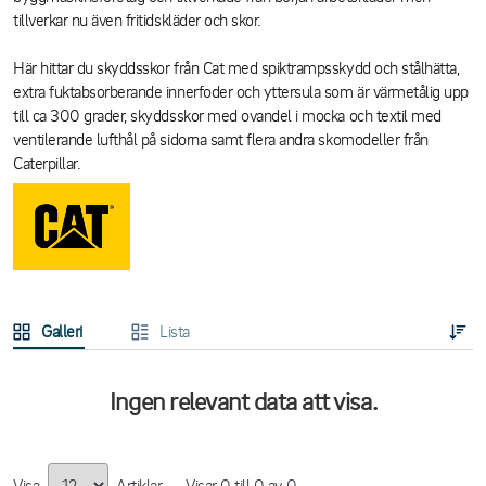
tillverkar nu även fritidskläder och skor.
Här hittar du skyddsskor från Cat med spiktrampsskydd och stålhätta,
extra fuktabsorberande innerfoder och yttersula som är värmetålig upp
till ca 300 grader, skyddsskor med ovandel i mocka och textil med
ventilerande lufthål på sidorna samt flera andra skomodeller från
Caterpillar.
Galleri
Lista
Ingen relevant data att visa.
Visa
Artiklar
Visar
0
till
0
av
0