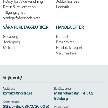
Policy för AI-användning
Jobba hos oss
Retur & reklamation
Logistik
Tillgänglighet
Vanliga frågor och svar
VÅRA FÖRETAGSBUTIKER
HANDLA EFTER
Göteborg
Bransch
Jönköping
Broschyrer
Malmö
Produktkategori
Varumärken
Vi hjälper dig!
Mejla oss
Besöksadress:
kontakt@tingstad.se
Marieholmsgatan 1, 415 02
Göteborg
Kontakta oss
Stängt – ring 031-707 20 00 på
Postadress: