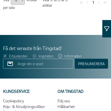
1
artiklar
per sida
Få det senaste från Tingstad!
Erbjudanden
Inspiration
Information
PRENUMERERA
KUNDSERVICE
OM TINGSTAD
Cookiepolicy
Följ oss
Köp- & försäljningsvillkor
Hållbarhet