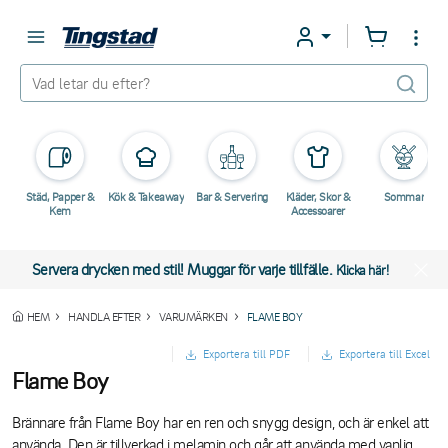
Städ, Papper &
Kök & Takeaway
Bar & Servering
Kläder, Skor &
Sommar
Kem
Accessoarer
Servera drycken med stil! Muggar för varje tillfälle.
Klicka här!
HEM
HANDLA EFTER
VARUMÄRKEN
FLAME BOY
Exportera till PDF
Exportera till Excel
Flame Boy
Brännare från Flame Boy har en ren och snygg design, och är enkel att
använda. Den är tillverkad i melamin och går att använda med vanlig