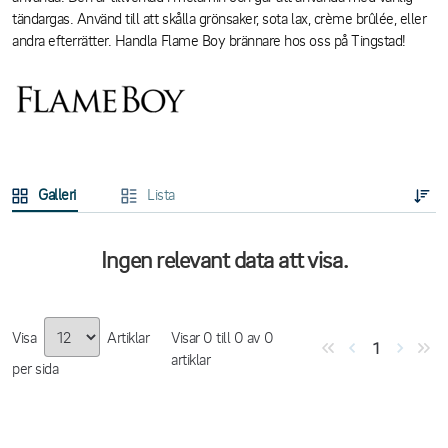
tändargas. Använd till att skålla grönsaker, sota lax, crème brûlée, eller
andra efterrätter. Handla Flame Boy brännare hos oss på Tingstad!
Galleri
Lista
Ingen relevant data att visa.
Visa
Artiklar
Visar
0
till
0
av
0
1
artiklar
per sida