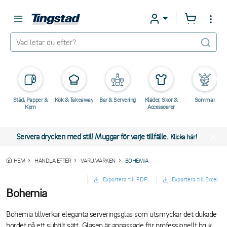
Städ, Papper &
Kök & Takeaway
Bar & Servering
Kläder, Skor &
Sommar
Kem
Accessoarer
Servera drycken med stil! Muggar för varje tillfälle.
Klicka här!
HEM
HANDLA EFTER
VARUMÄRKEN
BOHEMIA
Exportera till PDF
Exportera till Excel
Bohemia
Bohemia tillverkar eleganta serveringsglas som utsmyckar det dukade
bordet på ett subtilt sätt. Glasen är anpassade för professionellt bruk